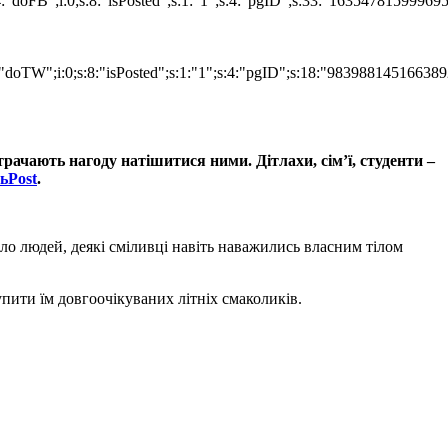
:4:"doFB";i:0;s:8:"isPosted";s:1:"1";s:4:"pgID";s:33:"16354781599
"doTW";i:0;s:8:"isPosted";s:1:"1";s:4:"pgID";s:18:"983988145166389
трачають нагоду натішитися ними. Дітлахи, сім’ї, студенти –
ьPost
.
ло людей, деякі сміливці навіть наважились власним тілом
пити їм довгоочікуваних літніх смаколиків.