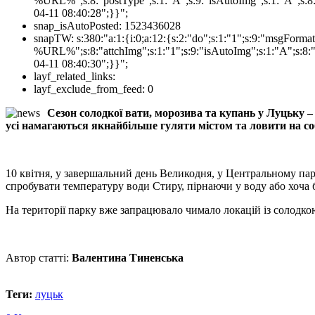
%URL%";s:8:"postType";s:1:"A";s:9:"isAutoImg";s:1:"A";s:8:
04-11 08:40:28";}}";
snap_isAutoPosted:
1523436028
snapTW:
s:380:"a:1:{i:0;a:12:{s:2:"do";s:1:"1";s:9:"msgFor
%URL%";s:8:"attchImg";s:1:"1";s:9:"isAutoImg";s:1:"A";s:8:"
04-11 08:40:30";}}";
layf_related_links:
layf_exclude_from_feed:
0
Сезон солодкої вати, морозива та купань у Луцьку – 
усі намагаються якнайбільше гуляти містом та ловити на со
10 квітня, у завершальний день Великодня, у Центральному пар
спробувати температуру води Стиру, пірнаючи у воду або хоча
На території парку вже запрацювало чимало локацій із солодко
Автор статті:
Валентина Тиненська
Теги:
луцьк