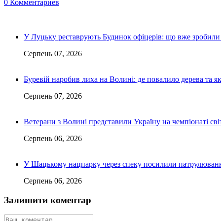
0 Комментариев
У Луцьку реставрують Будинок офіцерів: що вже зробили 
Серпень 07, 2026
Буревій наробив лиха на Волині: де повалило дерева та 
Серпень 07, 2026
Ветерани з Волині представили Україну на чемпіонаті світ
Серпень 06, 2026
У Шацькому нацпарку через спеку посилили патрулюванн
Серпень 06, 2026
Залишити коментар