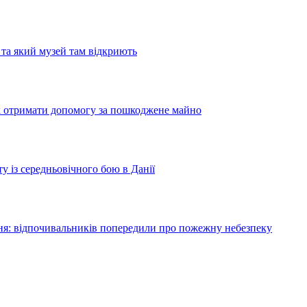
та який музей там відкриють
як отримати допомогу за пошкоджене майно
у із середньовічного бою в Данії
я: відпочивальників попередили про пожежну небезпеку