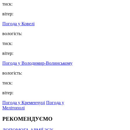
тиск:
вітер:
Погода у Ковелі
вологість:
тиск:
вітер:
Погода у Володимир-Волинському
вологість:
тиск:
вітер:
Погода у Кременчуці
Погода у
Мелітополі
РЕКОМЕНДУЄМО