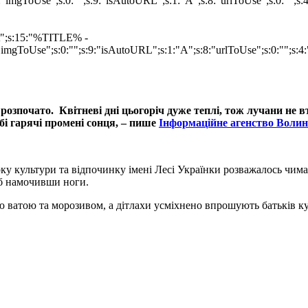
"imgToUse";s:0:"";s:9:"isAutoURL";s:1:"A";s:8:"urlToUse";s:0:"";s
mat";s:15:"%TITLE% -
imgToUse";s:0:"";s:9:"isAutoURL";s:1:"A";s:8:"urlToUse";s:0:"";s:4:
розпочато. Квітневі дні цьогоріч дуже теплі, тож лучани не в
бі гарячі промені сонця, – пише
Інформаційне агенство Волин
ку культури та відпочинку імені Лесі Українки розважалось чима
 б намочивши ноги.
ю ватою та морозивом, а дітлахи усміхнено впрошують батьків ку