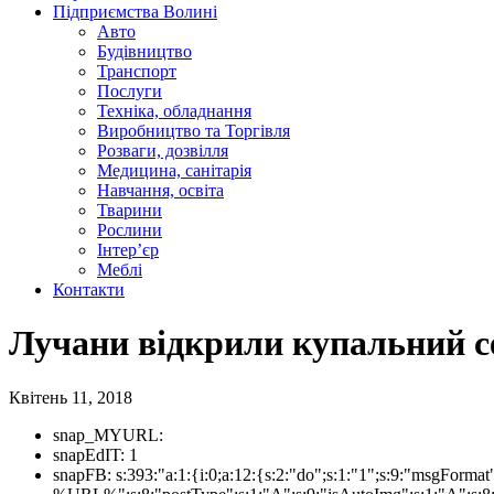
Підприємства Волині
Авто
Будівництво
Транспорт
Послуги
Техніка, обладнання
Виробництво та Торгівля
Розваги, дозвілля
Медицина, санітарія
Навчання, освіта
Тварини
Рослини
Інтер’єр
Меблі
Контакти
Лучани відкрили купальний с
Квітень 11, 2018
snap_MYURL:
snapEdIT:
1
snapFB:
s:393:"a:1:{i:0;a:12:{s:2:"do";s:1:"1";s:9:"msgForm