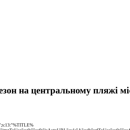
езон на центральному пляжі мі
at";s:13:"%TITLE%