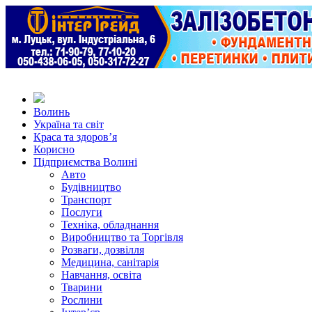
Волинь
Україна та світ
Краса та здоров’я
Корисно
Підприємства Волині
Авто
Будівництво
Транспорт
Послуги
Техніка, обладнання
Виробництво та Торгівля
Розваги, дозвілля
Медицина, санітарія
Навчання, освіта
Тварини
Рослини