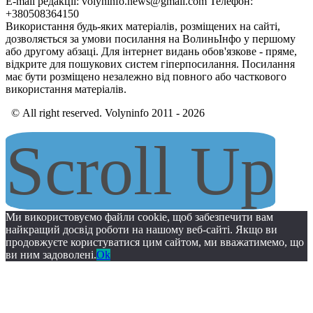
E-mail редакції: volyninfo.news@gmail.com Телефон:
+380508364150
Використання будь-яких матеріалів, розміщених на сайті,
дозволяється за умови посилання на ВолиньІнфо у першому
або другому абзаці. Для інтернет видань обов'язкове - пряме,
відкрите для пошукових систем гіперпосилання. Посилання
має бути розміщено незалежно від повного або часткового
використання матеріалів.
© All right reserved. Volyninfo 2011 - 2026
Scroll Up
Ми використовуємо файли cookie, щоб забезпечити вам
найкращий досвід роботи на нашому веб-сайті. Якщо ви
продовжуєте користуватися цим сайтом, ми вважатимемо, що
ви ним задоволені.
Ok