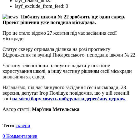
layf_related_links:
layf_exclude_from_feed:
0
Поблизу школи № 22 зроблять ще один сквер.
Проект рішення уже погодила міськрада.
Про це стало відомо 27 жовтня під час засідання сесії
міськради.
Статус скверу отримала ділянка на розі проспекту
Відродження та вулиці Писаревського, неподалік школи № 22.
Частину зеленої зони планують надати у постійне
користування школі, а іншу частину рішеням сесії міськради
визначили як сквер.
Нагадаємо, під час минулого засідання сесії міськради, 28
вересня, депутат Ігор Поліщук повідомив, що у цій зеленій
зоні
на місці бару хочуть побудувати дерев’яну церкву.
Автор статті:
Мар'яна Метельська
Теги:
сквери
0 Комментариев