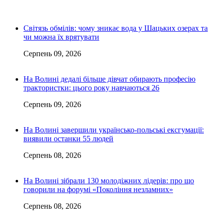
Світязь обмілів: чому зникає вода у Шацьких озерах та
чи можна їх врятувати
Серпень 09, 2026
На Волині дедалі більше дівчат обирають професію
трактористки: цього року навчаються 26
Серпень 09, 2026
На Волині завершили українсько-польські ексгумації:
виявили останки 55 людей
Серпень 08, 2026
На Волині зібрали 130 молодіжних лідерів: про що
говорили на форумі «Покоління незламних»
Серпень 08, 2026