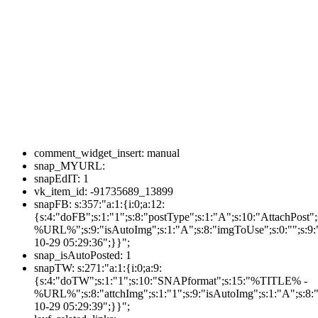
comment_widget_insert:
manual
snap_MYURL:
snapEdIT:
1
vk_item_id:
-91735689_13899
snapFB:
s:357:"a:1:{i:0;a:12:
{s:4:"doFB";s:1:"1";s:8:"postType";s:1:"A";s:10:"AttachPos
%URL%";s:9:"isAutoImg";s:1:"A";s:8:"imgToUse";s:0:"";s:9:"
10-29 05:29:36";}}";
snap_isAutoPosted:
1
snapTW:
s:271:"a:1:{i:0;a:9:
{s:4:"doTW";s:1:"1";s:10:"SNAPformat";s:15:"%TITLE% -
%URL%";s:8:"attchImg";s:1:"1";s:9:"isAutoImg";s:1:"A";s:8:"
10-29 05:29:39";}}";