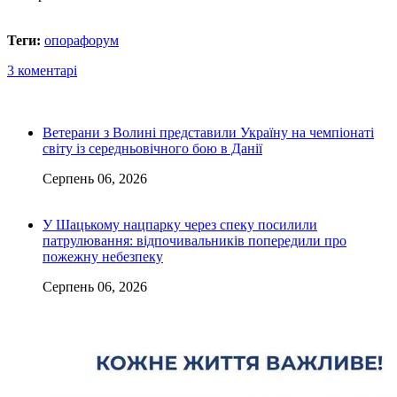
Теги:
опора
форум
3 коментарі
Ветерани з Волині представили Україну на чемпіонаті
світу із середньовічного бою в Данії
Серпень 06, 2026
У Шацькому нацпарку через спеку посилили
патрулювання: відпочивальників попередили про
пожежну небезпеку
Серпень 06, 2026