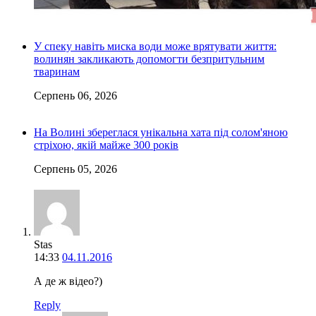
У спеку навіть миска води може врятувати життя:
волинян закликають допомогти безпритульним
тваринам
Серпень 06, 2026
На Волині збереглася унікальна хата під солом'яною
стріхою, якій майже 300 років
Серпень 05, 2026
Stas
14:33
04.11.2016
А де ж відео?)
Reply