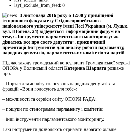
layf_exclude_from_feed:
0
3 листопада 2016 року о 12:00 у приміщенні
історичного факультету Східноєвропейського
національного університету імені Лесі Українки (м. Луцьк,
вул. Шопена, 24) відбудеться інформаційний форум на
тему: «Інструменти парламентського моніторингу: як
дізнатись все про свого депутата», присвячений
презентації Інструментів для аналізу роботи парламенту,
народних депутатів, парламентських комітетів та партій.
Під час заходу громадський консультант Громадянської мережі
ОПОРА у Волинській області
Катерина Шарпата
розкаже
про:
– Портал для аналізу голосувань народних депутатів та
фракцій «Вони голосують для тебе»;
– можливості та сервіси сайту ОПОРИ РАДА;
– пошуки по стенограмам парламенту і комітетів;
– інші інструменти парламентського моніторингу.
Такі інструменти дозволяють отримати набагато більше