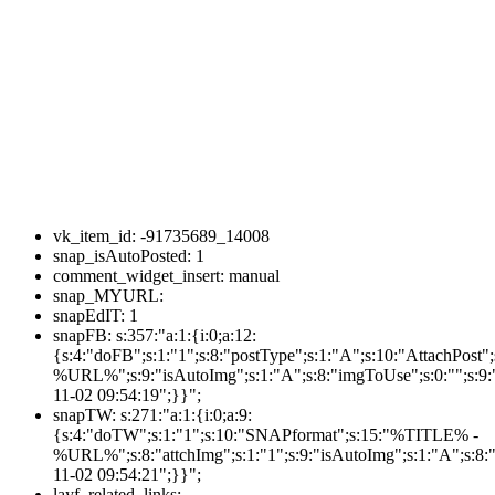
vk_item_id:
-91735689_14008
snap_isAutoPosted:
1
comment_widget_insert:
manual
snap_MYURL:
snapEdIT:
1
snapFB:
s:357:"a:1:{i:0;a:12:
{s:4:"doFB";s:1:"1";s:8:"postType";s:1:"A";s:10:"AttachPos
%URL%";s:9:"isAutoImg";s:1:"A";s:8:"imgToUse";s:0:"";s:9:"
11-02 09:54:19";}}";
snapTW:
s:271:"a:1:{i:0;a:9:
{s:4:"doTW";s:1:"1";s:10:"SNAPformat";s:15:"%TITLE% -
%URL%";s:8:"attchImg";s:1:"1";s:9:"isAutoImg";s:1:"A";s:8:"
11-02 09:54:21";}}";
layf_related_links: