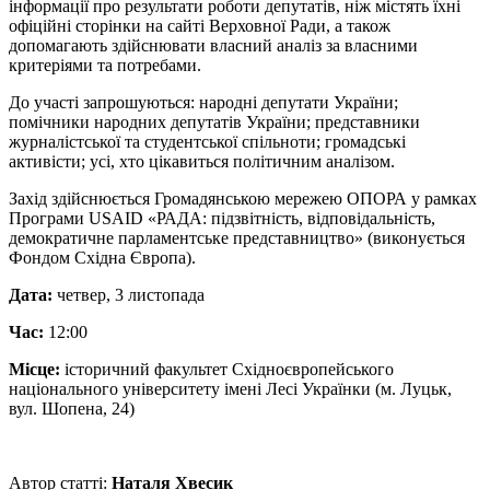
інформації про результати роботи депутатів, ніж містять їхні
офіційні сторінки на сайті Верховної Ради, а також
допомагають здійснювати власний аналіз за власними
критеріями та потребами.
До участі запрошуються: народні депутати України;
помічники народних депутатів України; представники
журналістської та студентської спільноти; громадські
активісти; усі, хто цікавиться політичним аналізом.
Захід здійснюється Громадянською мережею ОПОРА у рамках
Програми USAID «РАДА: підзвітність, відповідальність,
демократичне парламентське представництво» (виконується
Фондом Східна Європа).
Дата:
четвер, 3 листопада
Час:
12:00
Місце:
історичний факультет Східноєвропейського
національного університету імені Лесі Українки (м. Луцьк,
вул. Шопена, 24)
Автор статті:
Наталя Хвесик