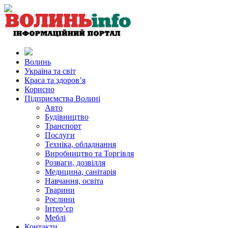
Волинь
Україна та світ
Краса та здоров’я
Корисно
Підприємства Волині
Авто
Будівництво
Транспорт
Послуги
Техніка, обладнання
Виробництво та Торгівля
Розваги, дозвілля
Медицина, санітарія
Навчання, освіта
Тварини
Рослини
Інтер’єр
Меблі
Контакти