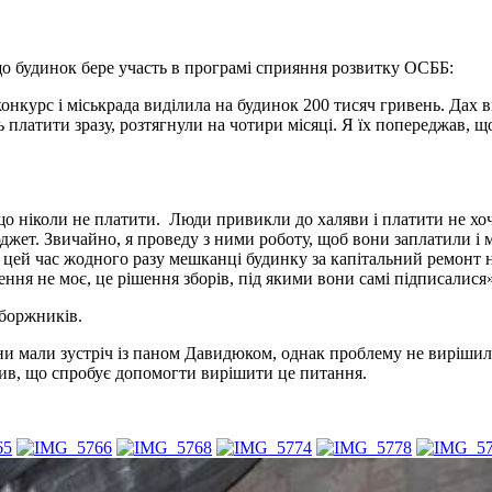
о будинок бере участь в програмі сприяння розвитку ОСББ:
нкурс і міськрада виділила на будинок 200 тисяч гривень. Дах в
 платити зразу, розтягнули на чотири місяці. Я їх попереджав, щ
о ніколи не платити. Люди привикли до халяви і платити не хоч
джет. Звичайно, я проведу з ними роботу, щоб вони заплатили і 
 за цей час жодного разу мешканці будинку за капітальний ремонт
ення не моє, це рішення зборів, під якими вони самі підписалися
 боржників.
вони мали зустріч із паном Давидюком, однак проблему не виріши
нив, що спробує допомогти вирішити це питання.