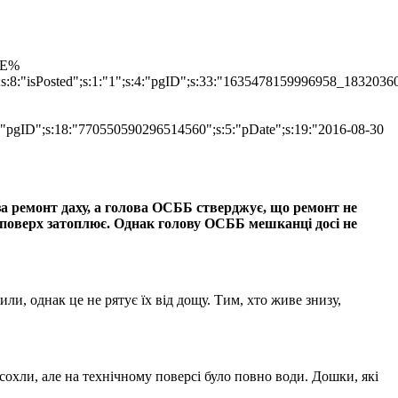
TLE%
";s:8:"isPosted";s:1:"1";s:4:"pgID";s:33:"1635478159996958_1832036
s:4:"pgID";s:18:"770550590296514560";s:5:"pDate";s:19:"2016-08-30
за ремонт даху, а голова ОСББ стверджує, що ремонт не
ий поверх затоплює. Однак голову ОСББ мешканці досі не
ли, однак це не рятує їх від дощу. Тим, хто живе знизу,
сохли, але на технічному поверсі було повно води. Дошки, які