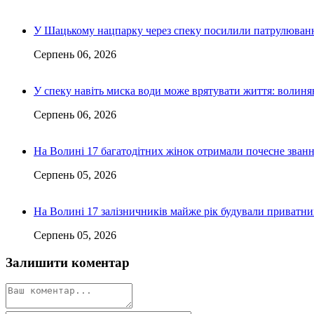
У Шацькому нацпарку через спеку посилили патрулюванн
Серпень 06, 2026
У спеку навіть миска води може врятувати життя: волин
Серпень 06, 2026
На Волині 17 багатодітних жінок отримали почесне зван
Серпень 05, 2026
На Волині 17 залізничників майже рік будували приватн
Серпень 05, 2026
Залишити коментар