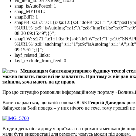
vk_item_id:
-91735689_12020
snap_isAutoPosted:
1
snap_MYURL:
snapEdIT:
1
snapFB:
s:357:"a:1:{i:0;a:12:{s:4:"doFB";s:1:"1";s:8:"postT
%URL%";s:9:"isAutoImg";s:1:"A";s:8:"imgToUse";s:0:"";s:9:"
08-30 09:15:49";}}";
snapTW:
s:271:"a:1:{i:0;a:9:{s:4:"doTW";s:1:"1";s:10:"SNA
%URL%";s:8:"attchImg";s:1:"1";s:9:"isAutoImg";s:1:"A";s:8:"
09:15:52";}}";
layf_related_links:
layf_exclude_from_feed:
0
Мешканцям багатоквартирного будинку тече зі стелі 
можна почати, поки всі не заплатять. При тому ж він дав вк
змінили, хоча мають на це право.
Про цю ситуацію розповіли інформаційному порталу «Волинь.i
Вони скаржаться, що їхній голова ОСББ
Георгій Давидюк
розк
байдуже на 5-ий поверх – у них нічого не тече, тому грошей не
В один день після дощу я приїхала на прохання мешканців поди
мали бути використані для ремонту, чомусь мокли під дощем.