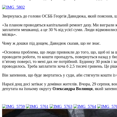
Звернулась до голови ОСББ Георгія Давидюка, який пояснив, щ
«За планом проводяться капітальний ремонт даху. Ми виграли ко
заплатити мешканці, а це 30 % від усієї суми. Люди відмовились
місяць».
Чому ж дошки під дощем, Давидюк сказав, що не знає.
«Основна проблема, що люди привикли до того, що, щоб ні за щ
проводити роботи, то кошти пропадуть, повернуться назад у бю
п’ятому поверсі, то мені дах не потрібний. Будинку 30 років і
проводилось. Треба заплатити хоча б 2,5 тисячі гривень. Це ріш
Він запевнив, що буде звертатись у суди, аби стягнути кошти із
Наразі дощ досі затікає у домівки жителів. Вчора, 29 серпня, 
депутата на їхньому округу
Олександра Волинця
, який запев