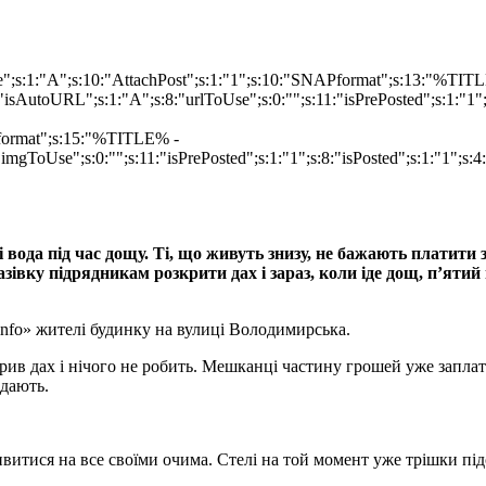
ype";s:1:"A";s:10:"AttachPost";s:1:"1";s:10:"SNAPformat";s:13:"%TI
isAutoURL";s:1:"A";s:8:"urlToUse";s:0:"";s:11:"isPrePosted";s:1:"1
Pformat";s:15:"%TITLE% -
imgToUse";s:0:"";s:11:"isPrePosted";s:1:"1";s:8:"isPosted";s:1:"1";
вода під час дощу. Ті, що живуть знизу, не бажають платити 
азівку підрядникам розкрити дах і зараз, коли іде дощ, п’ят
nfo» жителі будинку на вулиці Володимирська.
рив дах і нічого не робить. Мешканці частину грошей уже заплати
 дають.
витися на все своїми очима. Стелі на той момент уже трішки під