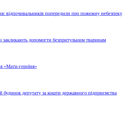
я: відпочивальників попередили про пожежну небезпеку
ян закликають допомогти безпритульним тваринам
ня «Мати-героїня»
ий будинок депутату за кошти державного підприємства