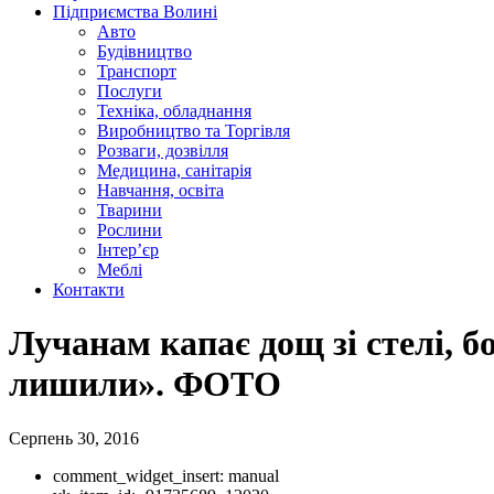
Підприємства Волині
Авто
Будівництво
Транспорт
Послуги
Техніка, обладнання
Виробництво та Торгівля
Розваги, дозвілля
Медицина, санітарія
Навчання, освіта
Тварини
Рослини
Інтер’єр
Меблі
Контакти
Лучанам капає дощ зі стелі, б
лишили». ФОТО
Серпень 30, 2016
comment_widget_insert:
manual