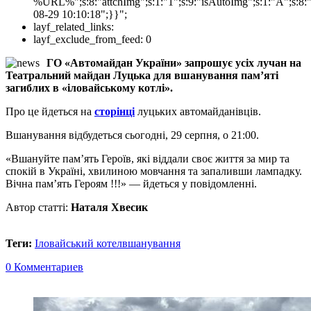
%URL%";s:8:"attchImg";s:1:"1";s:9:"isAutoImg";s:1:"A";s:8:"
08-29 10:10:18";}}";
layf_related_links:
layf_exclude_from_feed:
0
ГО «Автомайдан України» запрошує усіх лучан на
Театральний майдан Луцька для вшанування пам’яті
загиблих в «іловайському котлі».
Про це йдеться на
сторінці
луцьких автомайданівців.
Вшанування відбудеться сьогодні, 29 серпня, о 21:00.
«Вшануйте пам’ять Героїв, які віддали своє життя за мир та
спокій в Україні, хвилиною мовчання та запаливши лампадку.
Вічна пам’ять Героям !!!» — йдеться у повідомленні.
Автор статті:
Наталя Хвесик
Теги:
Іловайський котел
вшанування
0 Комментариев