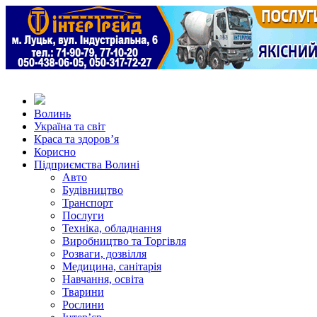
Волинь
Україна та світ
Краса та здоров’я
Корисно
Підприємства Волині
Авто
Будівництво
Транспорт
Послуги
Техніка, обладнання
Виробництво та Торгівля
Розваги, дозвілля
Медицина, санітарія
Навчання, освіта
Тварини
Рослини