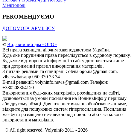
Мелітополі
РЕКОМЕНДУЄМО
ДОПОМОГА АРМІЇ ЗСУ
©
Видавничий дім «ОГО»
Всі права захищені діючим законодавством України.
Будь-яке порушення права переслідується в судовому порядку.
Будь-яке відтворення інформації з сайту дозволяється лише
при дотриманні правил використання матеріалів.
З питань реклами та співпраці : olena.ogo.ua@gmail.com,
viber/whatsapp 050 339 33 34
E-mail редакції: volyninfo.news@gmail.com Телефон:
+380508364150
Використання будь-яких матеріалів, розміщених на сайті,
дозволяється за умови посилання на ВолиньІнфо у першому
або другому абзаці. Для інтернет видань обов'язкове - пряме,
відкрите для пошукових систем гіперпосилання. Посилання
має бути розміщено незалежно від повного або часткового
використання матеріалів.
© All right reserved. Volyninfo 2011 - 2026