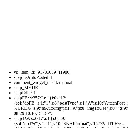
vk_item_id:
-91735689_11986
snap_isAutoPosted:
1
comment_widget_insert:
manual
snap_MYURL:
snapEdIT:
1
snapFB:
s:357:"a:1:{i:0;a:12:
{s:4:"doFB";s:1:"1";s:8:"postType";s:1:"A";s:10:"AttachPos
%URL%";s:9:"isAutoImg";s:1:"A";s:8:"imgToUse";s:0:"";s:9:"
08-29 10:10:15";}}";
snapTW:
s:271:"a:1:{i:0;a:9:
{s:4:"doTW";s:1:"1";s:10:"SNAPformat";s:15:"%TITLE% -