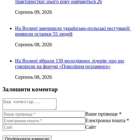
трактористки: цього року навчаються 26
Серпень 09, 2026
На Волині завершили українсько-польські ексгумації:
виявили останки 55 людей
Серпень 08, 2026
На Волині зібрали 130 молодіжних лідерів: про що
говорили на форумі «Покоління незламних»
Серпень 08, 2026
Залишити коментар
Ваше прізвище
*
Електронна пошта
*
Сайт