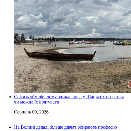
Світязь обмілів: чому зникає вода у Шацьких озерах та
чи можна їх врятувати
Серпень 09, 2026
На Волині дедалі більше дівчат обирають професію