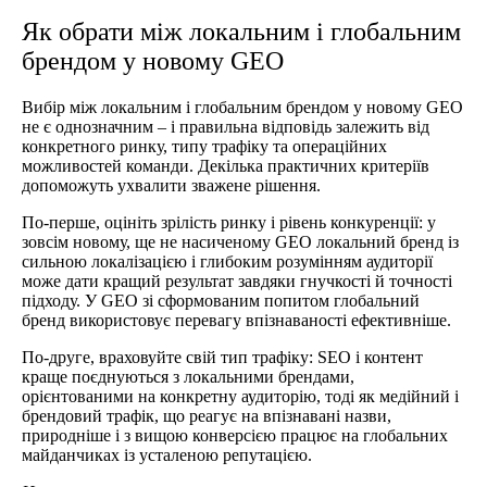
Як обрати між локальним і глобальним
брендом у новому GEO
Вибір між локальним і глобальним брендом у новому GEO
не є однозначним – і правильна відповідь залежить від
конкретного ринку, типу трафіку та операційних
можливостей команди. Декілька практичних критеріїв
допоможуть ухвалити зважене рішення.
По-перше, оцініть зрілість ринку і рівень конкуренції: у
зовсім новому, ще не насиченому GEO локальний бренд із
сильною локалізацією і глибоким розумінням аудиторії
може дати кращий результат завдяки гнучкості й точності
підходу. У GEO зі сформованим попитом глобальний
бренд використовує перевагу впізнаваності ефективніше.
По-друге, враховуйте свій тип трафіку: SEO і контент
краще поєднуються з локальними брендами,
орієнтованими на конкретну аудиторію, тоді як медійний і
брендовий трафік, що реагує на впізнавані назви,
природніше і з вищою конверсією працює на глобальних
майданчиках із усталеною репутацією.