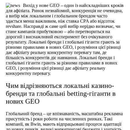
Вихід у нове GEO – один із найскладніших кроків
для афіліата. Ринок незнайомий, конкуренція не очевидна,
а вибір між локальним і глобальним брендом часто
здається менш важливим, ніж ставка CPA або відсоток
revshare. Насправді ж саме цей вибір нерідко визначає, чи
стане кампанія прибутковою – або перетвориться на
дорогий і виснажливий експеримент без очікуваного
результату. Локальні бренди і глобальні гіганти грають за
різними правилами в нових GEO, і розуміння цієї різниці
дає афіліату реальну конкурентну перевагу там, де
більшість конкурентів діє навмання. Локальні бренди і
глобальні гіганти грають за різними правилами в нових
GEO, і розуміння цієї різниці дає афіліату реальну
конкурентну перевагу.
Чим відрізняються локальні казино-
бренди та глобальні betting-гіганти в
нових GEO
Глобальний бренд – це впізнаваність, масштабна рекламна
присутність і роки роботи на численних ринках. Такі
компанії, як Bwin, мають відпрацьовані процеси адаптації
до нових ринків, великі маркетингові бюджети і здатність