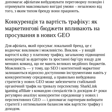
допомагає афіліатам вибудовувати переговорну позицію і
отримувати максимально вигідні умови – незалежно від
того, з яким типом бренду вони працюють.
Конкуренція та вартість трафіку: як
маркетингові бюджети впливають на
просування в нових GEO
Для афіліата, який просуває локальний бренд, це є
водночас викликом і можливістю. Виклик – у вищій
вартості кліку у платному трафіку, загальному підвищенні
конкуренції за аудиторію та зростанні бар’єру входу для
менших команд, що не мають великих медійних бюджетів.
Можливість — у тому, що SEO і контентний маркетинг
залишаються відносно доступними інструментами навіть у
конкурентному середовищі, а правильно вибудована
стратегія у нових GEO може забезпечити стабільний
органічний трафік на тривалу перспективу. SharkLink
igaming affiliate з командою спеціалістів із досвідом 4+ роки
регулярно аналізує конкурентне середовище у нових і
перспективних GEO — і допомагає партнерам вибирати
стратегії з оптимальним балансом між вартістю трафіку і
доходом.