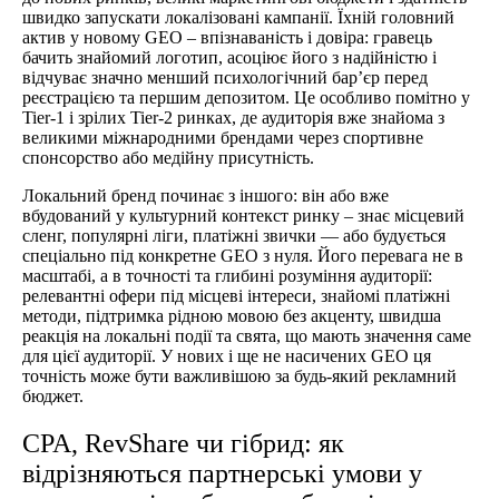
швидко запускати локалізовані кампанії. Їхній головний
актив у новому GEO – впізнаваність і довіра: гравець
бачить знайомий логотип, асоціює його з надійністю і
відчуває значно менший психологічний бар’єр перед
реєстрацією та першим депозитом. Це особливо помітно у
Tier-1 і зрілих Tier-2 ринках, де аудиторія вже знайома з
великими міжнародними брендами через спортивне
спонсорство або медійну присутність.
Локальний бренд починає з іншого: він або вже
вбудований у культурний контекст ринку – знає місцевий
сленг, популярні ліги, платіжні звички — або будується
спеціально під конкретне GEO з нуля. Його перевага не в
масштабі, а в точності та глибині розуміння аудиторії:
релевантні офери під місцеві інтереси, знайомі платіжні
методи, підтримка рідною мовою без акценту, швидша
реакція на локальні події та свята, що мають значення саме
для цієї аудиторії. У нових і ще не насичених GEO ця
точність може бути важливішою за будь-який рекламний
бюджет.
CPA, RevShare чи гібрид: як
відрізняються партнерські умови у