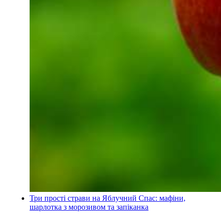
Три прості страви на Яблучний Спас: мафіни,
шарлотка з морозивом та запіканка