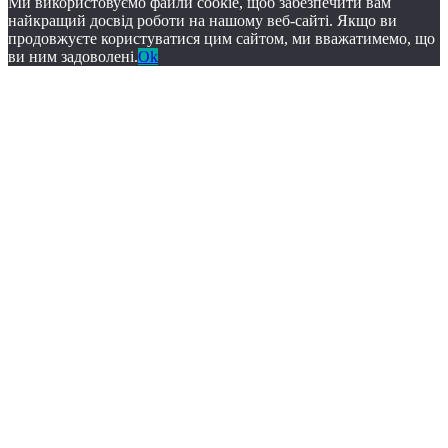
Ми використовуємо файли cookie, щоб забезпечити вам
найкращий досвід роботи на нашому веб-сайті. Якщо ви
продовжуєте користуватися цим сайтом, ми вважатимемо, що
ви ним задоволені.
Ok