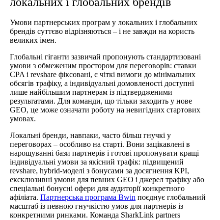
локальних і глобальних брендів
Умови партнерських програм у локальних і глобальних
брендів суттєво відрізняються – і не завжди на користь
великих імен.
Глобальні гіганти зазвичай пропонують стандартизовані
умови з обмеженим простором для переговорів: ставки
CPA і revshare фіксовані, є чіткі вимоги до мінімальних
обсягів трафіку, а індивідуальні домовленості доступні
лише найбільшим партнерам із підтвердженими
результатами. Для команди, що тільки заходить у нове
GEO, це може означати роботу на невигідних стартових
умовах.
Локальні бренди, навпаки, часто більш гнучкі у
переговорах – особливо на старті. Вони зацікавлені в
нарощуванні бази партнерів і готові пропонувати кращі
індивідуальні умови за якісний трафік: підвищений
revshare, hybrid-моделі з бонусами за досягнення KPI,
ексклюзивні умови для певних GEO і джерел трафіку або
спеціальні бонусні офери для аудиторії конкретного
афіліата.
Партнерська програма Bwin
поєднує глобальний
масштаб із певною гнучкістю умов для партнерів із
конкретними ринками. Команда SharkLink partners