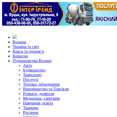
Волинь
Україна та світ
Краса та здоров’я
Корисно
Підприємства Волині
Авто
Будівництво
Транспорт
Послуги
Техніка, обладнання
Виробництво та Торгівля
Розваги, дозвілля
Медицина, санітарія
Навчання, освіта
Тварини
Рослини