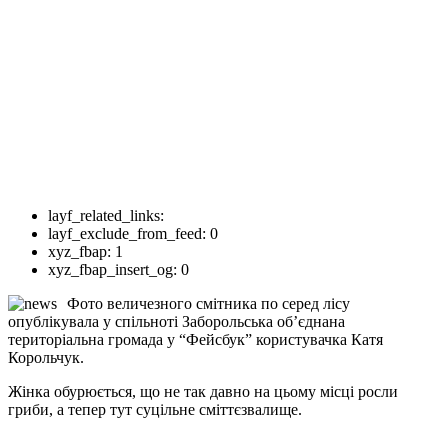
layf_related_links:
layf_exclude_from_feed:
0
xyz_fbap:
1
xyz_fbap_insert_og:
0
Фото величезного смітника по серед лісу
опублікувала у спільноті Заборольська об’єднана
територіальна громада у “Фейсбук” користувачка Катя
Корольчук.
Жінка обурюється, що не так давно на цьому місці росли
гриби, а тепер тут суцільне сміттєзвалище.