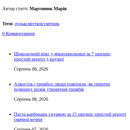
Автор статті:
Мартинюк Марія
Теги:
луцьк
сміття
ліс
смітник
0 Комментариев
Шоколадний кекс у мікрохвильовці за 7 хвилин:
простий рецепт у кружці
Серпень 08, 2026
Алкоголь і тромбоз: лікарі пояснили, як спиртне
підвищує ризик утворення тромбів
Серпень 08, 2026
Паста карбонара з куркою за 15 хвилин: простий рецепт
смачної вечері
Серпень 07, 2026