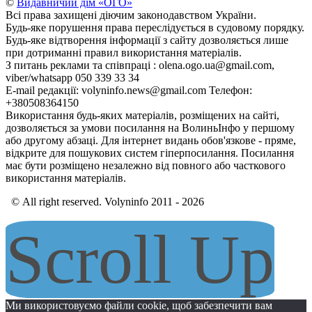
©
Видавничий дім «ОГО»
Всі права захищені діючим законодавством України.
Будь-яке порушення права переслідується в судовому порядку.
Будь-яке відтворення інформації з сайту дозволяється лише
при дотриманні правил використання матеріалів.
З питань реклами та співпраці : olena.ogo.ua@gmail.com,
viber/whatsapp 050 339 33 34
E-mail редакції: volyninfo.news@gmail.com Телефон:
+380508364150
Використання будь-яких матеріалів, розміщених на сайті,
дозволяється за умови посилання на ВолиньІнфо у першому
або другому абзаці. Для інтернет видань обов'язкове - пряме,
відкрите для пошукових систем гіперпосилання. Посилання
має бути розміщено незалежно від повного або часткового
використання матеріалів.
© All right reserved. Volyninfo 2011 - 2026
Scroll Up
Ми використовуємо файли cookie, щоб забезпечити вам