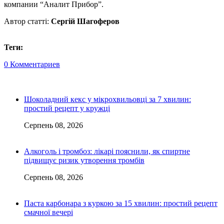
компании “Аналит Прибор”.
Автор статті:
Сергій Шагоферов
Теги:
0 Комментариев
Шоколадний кекс у мікрохвильовці за 7 хвилин:
простий рецепт у кружці
Серпень 08, 2026
Алкоголь і тромбоз: лікарі пояснили, як спиртне
підвищує ризик утворення тромбів
Серпень 08, 2026
Паста карбонара з куркою за 15 хвилин: простий рецепт
смачної вечері