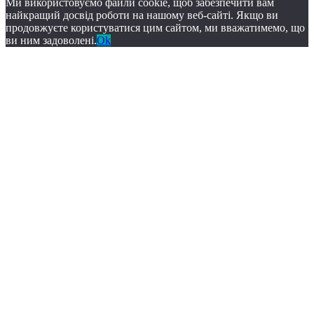
Ми використовуємо файли cookie, щоб забезпечити вам
найкращий досвід роботи на нашому веб-сайті. Якщо ви
продовжуєте користуватися цим сайтом, ми вважатимемо, що
ви ним задоволені.
Ok