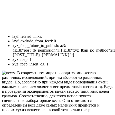
layf_related_links:
layf_exclude_from_feed:
0
xyz_fbap_future_to_publish:
a:3:
{s:18:"post_fb_permission";i:1;s:18:"xyz_fbap_po_method";s:
{POST_TITLE} {PERMALINK}";}
xyz_fbap:
1
xyz_fbap_insert_og:
1
В современном мире проводится множество
различных исследований, причем абсолютно различных
видов. Но, абсолютно при каждом виде исследования очень
важным критерием является вес предметов/веществ и тд. Ведь
в проведении экспериментов важен весь до тысячных долей
граммов. Соответственно, для этого используются
специальные лабораторные весы. Они отличаются
определением веса даже самых маленьких предметов и
прочих сухих веществ с высокой точностью цифр.