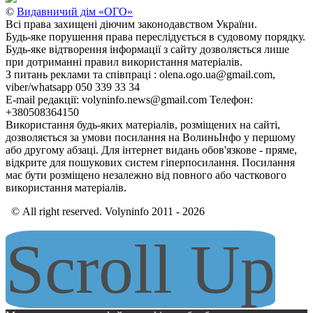
©
Видавничий дім «ОГО»
Всі права захищені діючим законодавством України.
Будь-яке порушення права переслідується в судовому порядку.
Будь-яке відтворення інформації з сайту дозволяється лише
при дотриманні правил використання матеріалів.
З питань реклами та співпраці : olena.ogo.ua@gmail.com,
viber/whatsapp 050 339 33 34
E-mail редакції: volyninfo.news@gmail.com Телефон:
+380508364150
Використання будь-яких матеріалів, розміщених на сайті,
дозволяється за умови посилання на ВолиньІнфо у першому
або другому абзаці. Для інтернет видань обов'язкове - пряме,
відкрите для пошукових систем гіперпосилання. Посилання
має бути розміщено незалежно від повного або часткового
використання матеріалів.
© All right reserved. Volyninfo 2011 - 2026
Scroll Up