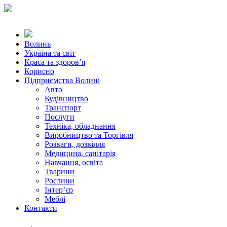
Волинь
Україна та світ
Краса та здоров’я
Корисно
Підприємства Волині
Авто
Будівництво
Транспорт
Послуги
Техніка, обладнання
Виробництво та Торгівля
Розваги, дозвілля
Медицина, санітарія
Навчання, освіта
Тварини
Рослини
Інтер’єр
Меблі
Контакти