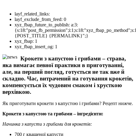
layf_related_links:
layf_exclude_from_feed:
0
xyz_fbap_future_to_publish:
a:3:
{s:18:"post_fb_permission";i:1;s:18:"xyz_fbap_po_method";s:
{POST_TITLE} {PERMALINK}";}
xyz_fbap:
1
xyz_fbap_insert_og:
1
Крокети з капустою і грибами – страва,
яка вимагає певної практики в приготуванні,
але, на перший погляд, готується не так вже й
складно. Час, витрачений на готування крокетів,
компенсується їх чудовим смаком і хрусткою
верхівкою.
Як приготувати крокети з капустою і грибами? Рецепт нижче.
Крокети з капустою та грибами – інгредієнти:
Начинка з капусти з грибами для крокетів:
700 г квашеної капусти