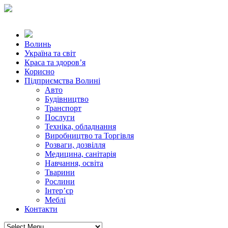
Волинь
Україна та світ
Краса та здоров’я
Корисно
Підприємства Волині
Авто
Будівництво
Транспорт
Послуги
Техніка, обладнання
Виробництво та Торгівля
Розваги, дозвілля
Медицина, санітарія
Навчання, освіта
Тварини
Рослини
Інтер’єр
Меблі
Контакти