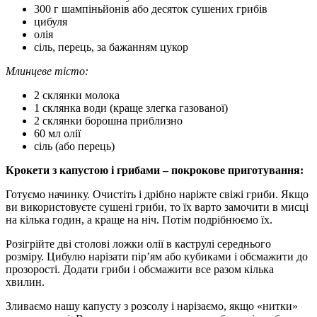
300 г шампіньйонів або десяток сушених грибів
цибуля
олія
сіль, перець, за бажанням цукор
Млинцеве тісто:
2 склянки молока
1 склянка води (краще злегка газованої)
2 склянки борошна приблизно
60 мл олії
сіль (або перець)
Крокети з капустою і грибами – покрокове приготування:
Готуємо начинку. Очистіть і дрібно наріжте свіжі гриби. Якщо
ви використовуєте сушені гриби, то їх варто замочити в мисці
на кілька годин, а краще на ніч. Потім подрібнюємо їх.
Розігрійте дві столові ложки олії в каструлі середнього
розміру. Цибулю нарізати пір’ям або кубиками і обсмажити до
прозорості. Додати гриби і обсмажити все разом кілька
хвилин.
Зливаємо нашу капусту з розсолу і нарізаємо, якщо «нитки»