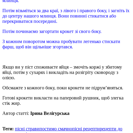
млинця.
Потім візьміться за два краї, з лівого і правого боку, і загніть їх
до центру нашого млинця. Вони повинні стикатися або
перекриватися посередині.
Потім починаємо загортати крокет зі свого боку.
З кожним поворотом можна пробувати легенько стискати
фарш, щоб він щільніше згортався.
Якщо ви у піст споживаєте яйця – змочіть коржі у збитому
яйці, потім у сухарях і викладіть на розігріту сковороду з
олією.
Обсмажте з кожного боку, поки крокети не підрум’яняться.
Готові крокети викласти на паперовий рушник, щоб злегка
стік жир.
Автор статті:
Ірина Велігурська
Теги:
пісні страви
постимо смачно
пісні рецепти
рецепти до