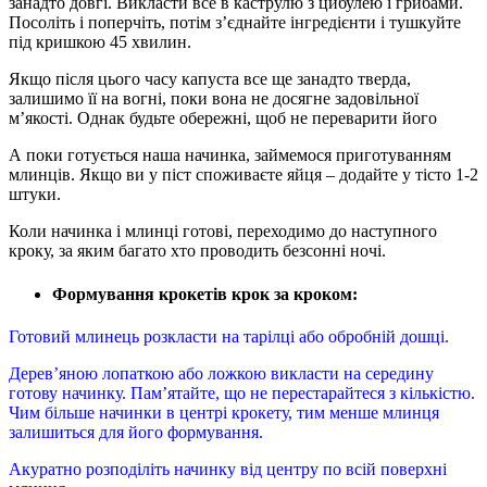
занадто довгі. Викласти все в каструлю з цибулею і грибами.
Посоліть і поперчіть, потім з’єднайте інгредієнти і тушкуйте
під кришкою 45 хвилин.
Якщо після цього часу капуста все ще занадто тверда,
залишимо її на вогні, поки вона не досягне задовільної
м’якості. Однак будьте обережні, щоб не переварити його
А поки готується наша начинка, займемося приготуванням
млинців. Якщо ви у піст споживаєте яйця – додайте у тісто 1-2
штуки.
Коли начинка і млинці готові, переходимо до наступного
кроку, за яким багато хто проводить безсонні ночі.
Формування крокетів крок за кроком:
Готовий млинець розкласти на тарілці або обробній дошці.
Дерев’яною лопаткою або ложкою викласти на середину
готову начинку. Пам’ятайте, що не перестарайтеся з кількістю.
Чим більше начинки в центрі крокету, тим менше млинця
залишиться для його формування.
Акуратно розподіліть начинку від центру по всій поверхні