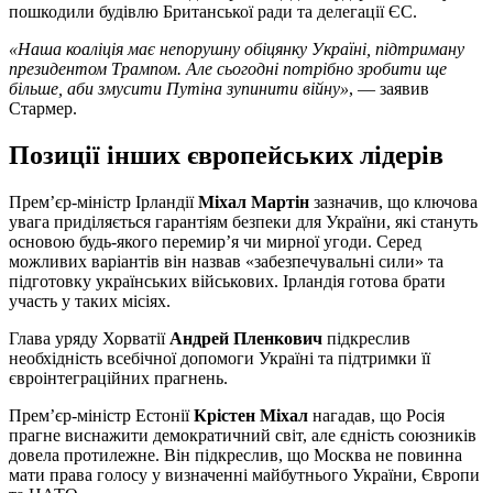
пошкодили будівлю Британської ради та делегації ЄС.
«Наша коаліція має непорушну обіцянку Україні, підтриману
президентом Трампом. Але сьогодні потрібно зробити ще
більше, аби змусити Путіна зупинити війну»
, — заявив
Стармер.
Позиції інших європейських лідерів
Прем’єр-міністр Ірландії
Міхал Мартін
зазначив, що ключова
увага приділяється гарантіям безпеки для України, які стануть
основою будь-якого перемир’я чи мирної угоди. Серед
можливих варіантів він назвав «забезпечувальні сили» та
підготовку українських військових. Ірландія готова брати
участь у таких місіях.
Глава уряду Хорватії
Андрей Пленкович
підкреслив
необхідність всебічної допомоги Україні та підтримки її
євроінтеграційних прагнень.
Прем’єр-міністр Естонії
Крістен Міхал
нагадав, що Росія
прагне виснажити демократичний світ, але єдність союзників
довела протилежне. Він підкреслив, що Москва не повинна
мати права голосу у визначенні майбутнього України, Європи