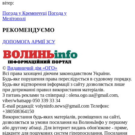
вітер:
Погода у Кременчуці
Погода у
Мелітополі
РЕКОМЕНДУЄМО
ДОПОМОГА АРМІЇ ЗСУ
©
Видавничий дім «ОГО»
Всі права захищені діючим законодавством України.
Будь-яке порушення права переслідується в судовому порядку.
Будь-яке відтворення інформації з сайту дозволяється лише
при дотриманні правил використання матеріалів.
З питань реклами та співпраці : olena.ogo.ua@gmail.com,
viber/whatsapp 050 339 33 34
E-mail редакції: volyninfo.news@gmail.com Телефон:
+380508364150
Використання будь-яких матеріалів, розміщених на сайті,
дозволяється за умови посилання на ВолиньІнфо у першому
або другому абзаці. Для інтернет видань обов'язкове - пряме,
відкрите для пошукових систем гіперпосилання. Посилання