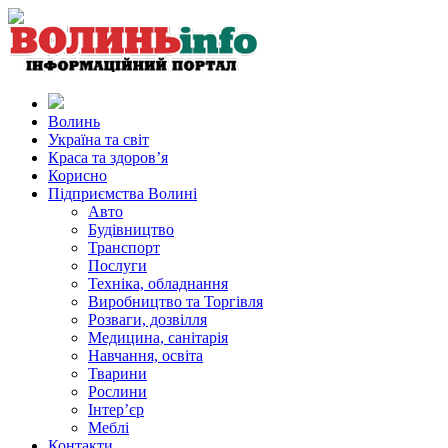
Волинь
Україна та світ
Краса та здоров’я
Корисно
Підприємства Волині
Авто
Будівництво
Транспорт
Послуги
Техніка, обладнання
Виробництво та Торгівля
Розваги, дозвілля
Медицина, санітарія
Навчання, освіта
Тварини
Рослини
Інтер’єр
Меблі
Контакти