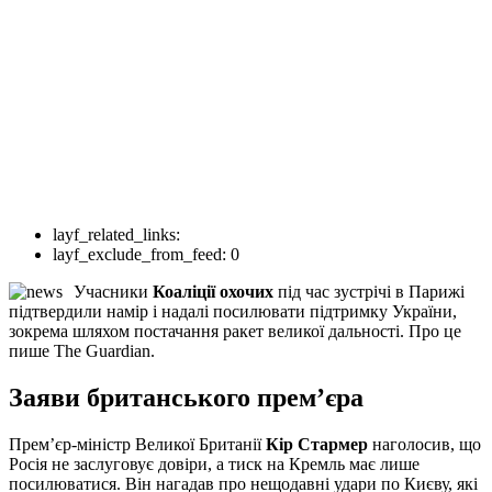
layf_related_links:
layf_exclude_from_feed:
0
Учасники
Коаліції охочих
під час зустрічі в Парижі
підтвердили намір і надалі посилювати підтримку України,
зокрема шляхом постачання ракет великої дальності. Про це
пише The Guardian.
Заяви британського прем’єра
Прем’єр-міністр Великої Британії
Кір Стармер
наголосив, що
Росія не заслуговує довіри, а тиск на Кремль має лише
посилюватися. Він нагадав про нещодавні удари по Києву, які