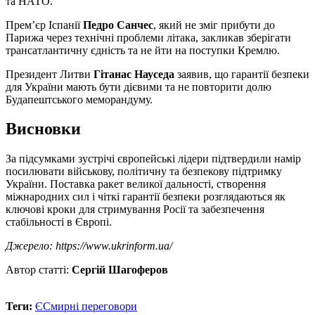
та НАТО.
Прем’єр Іспанії
Педро Санчес
, який не зміг прибути до
Парижа через технічні проблеми літака, закликав зберігати
трансатлантичну єдність та не йти на поступки Кремлю.
Президент Литви
Гітанас Науседа
заявив, що гарантії безпеки
для України мають бути дієвими та не повторити долю
Будапештського меморандуму.
Висновки
За підсумками зустрічі європейські лідери підтвердили намір
посилювати військову, політичну та безпекову підтримку
України. Поставка ракет великої дальності, створення
міжнародних сил і чіткі гарантії безпеки розглядаються як
ключові кроки для стримування Росії та забезпечення
стабільності в Європі.
Джерело: https://www.ukrinform.ua/
Автор статті:
Сергій Шагоферов
Теги:
ЄС
мирні переговори