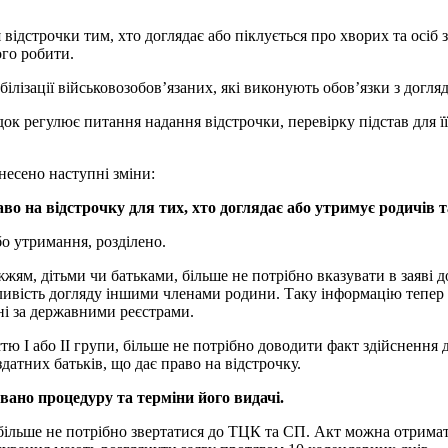
ідстрочки тим, хто доглядає або піклується про хворих та осіб з
ого робити.
ілізації військовозобов’язаних, які виконують обов’язки з догля
ок регулює питання надання відстрочки, перевірку підстав для її
несено наступні зміни:
о на відстрочку для тих, хто доглядає або утримує родичів т
бо утримання, розділено.
жжям, дітьми чи батьками, більше не потрібно вказувати в заяві
ивість догляду іншими членами родини. Таку інформацію тепер м
ні за державними реєстрами.
стю I або II групи, більше не потрібно доводити факт здійснення 
датних батьків, що дає право на відстрочку.
вано процедуру та терміни його видачі.
 більше не потрібно звертатися до ТЦК та СП. Акт можна отрима