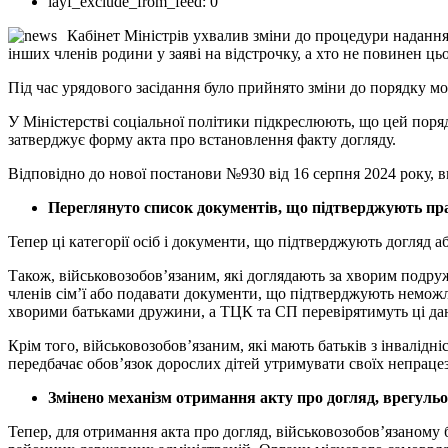
layf_exclude_from_feed:
0
Кабінет Міністрів ухвалив зміни до процедури надання в
інших членів родини у заяві на відстрочку, а хто не повинен ць
Під час урядового засідання було прийнято зміни до порядку моб
У Міністерстві соціальної політики підкреслюють, що цей поряд
затверджує форму акта про встановлення факту догляду.
Відповідно до нової постанови №930 від 16 серпня 2024 року, в
Переглянуто список документів, що підтверджують прав
Тепер ці категорії осіб і документи, що підтверджують догляд а
Також, військовозобов’язаним, які доглядають за хворим подру
членів сім’ї або подавати документи, що підтверджують неможл
хворими батьками дружини, а ТЦК та СП перевірятимуть ці да
Крім того, військовозобов’язаним, які мають батьків з інвалідні
передбачає обов’язок дорослих дітей утримувати своїх непрацез
Змінено механізм отримання акту про догляд, врегульо
Тепер, для отримання акта про догляд, військовозобов’язаному