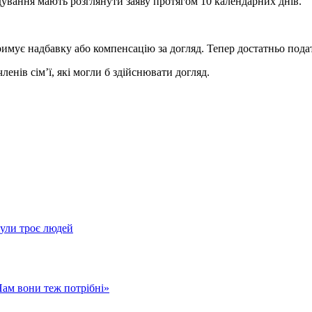
ування мають розглянути заяву протягом 10 календарних днів.
римує надбавку або компенсацію за догляд. Тепер достатньо под
ленів сім’ї, які могли б здійснювати догляд.
нули троє людей
Нам вони теж потрібні»