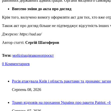
районних державних адміністрацій. Органи місцевого самовряд
Внесено зміни до акта про догляд
Крім того, вилучено вимогу оформляти акт для тих, хто вже от
Також акт про догляд більше не підтверджує відсутність інших ч
Джерело: https://sud.ua/
Автор статті:
Сергій Шагоферов
Теги:
мобілізація
законопроєкт
0 Комментариев
Росія атакувала Київ і область ракетами та дронами: заги
Серпень 08, 2026
Трамп відповів на прохання України про ракети Patriot: «
Серпень 07, 2026