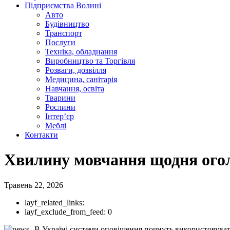
Підприємства Волині
Авто
Будівництво
Транспорт
Послуги
Техніка, обладнання
Виробництво та Торгівля
Розваги, дозвілля
Медицина, санітарія
Навчання, освіта
Тварини
Рослини
Інтер’єр
Меблі
Контакти
Хвилину мовчання щодня ого
Травень 22, 2026
layf_related_links:
layf_exclude_from_feed:
0
В Україні системи оповіщення почнуть використовувати