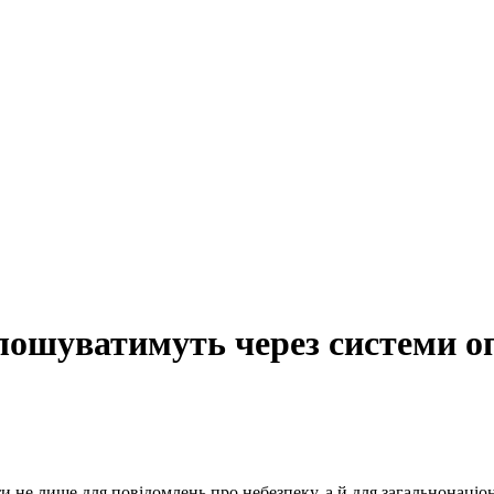
лошуватимуть через системи о
 не лише для повідомлень про небезпеку, а й для загальнонаціо