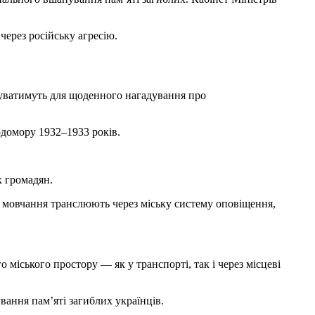
ерез російську агресію.
вуватимуть для щоденного нагадування про
одомору 1932–1933 років.
х громадян.
у мовчання транслюють через міську систему оповіщення,
міського простору — як у транспорті, так і через місцеві
ання пам’яті загиблих українців.