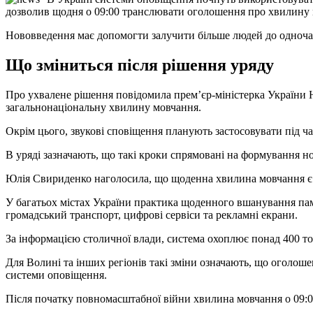
дозволив щодня о 09:00 транслювати оголошення про хвилину 
Нововведення має допомогти залучити більше людей до одночасн
Що зміниться після рішення уряду
Про ухвалене рішення повідомила прем’єр-міністерка України 
загальнонаціональну хвилину мовчання.
Окрім цього, звукові сповіщення планують застосовувати під ча
В уряді зазначають, що такі кроки спрямовані на формування нов
Юлія Свириденко наголосила, що щоденна хвилина мовчання є 
У багатьох містах України практика щоденного вшанування пам’
громадський транспорт, цифрові сервіси та рекламні екрани.
За інформацією столичної влади, система охоплює понад 400 т
Для Волині та інших регіонів такі зміни означають, що оголош
системи оповіщення.
Після початку повномасштабної війни хвилина мовчання о 09:00