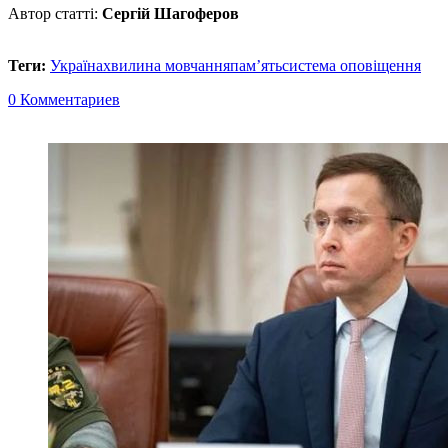
Автор статті:
Сергій Шагоферов
Теги:
Україна
хвилина мовчання
пам’ять
система оповіщення
0 Комментариев