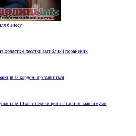
для бізнесу
а області: є десятки загиблих і поранених
аїнців за кордон: що зміниться
Луцьк і ще 10 міст перевищили історичні максимуми