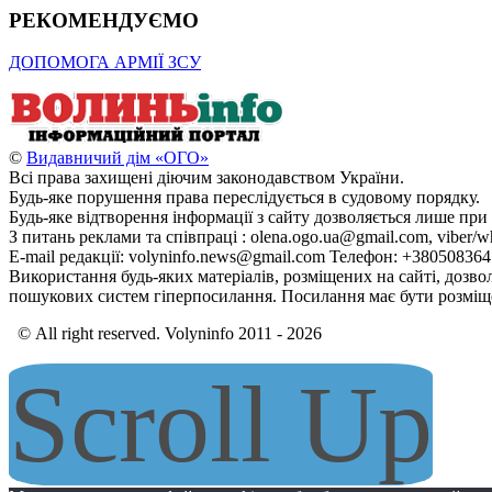
РЕКОМЕНДУЄМО
ДОПОМОГА АРМІЇ ЗСУ
©
Видавничий дім «ОГО»
Всі права захищені діючим законодавством України.
Будь-яке порушення права переслідується в судовому порядку.
Будь-яке відтворення інформації з сайту дозволяється лише при
З питань реклами та співпраці : olena.ogo.ua@gmail.com, viber/w
E-mail редакції: volyninfo.news@gmail.com Телефон: +38050836
Використання будь-яких матеріалів, розміщених на сайті, дозво
пошукових систем гіперпосилання. Посилання має бути розміще
© All right reserved. Volyninfo 2011 - 2026
Scroll Up