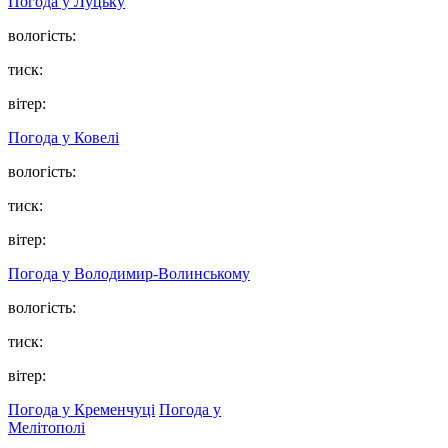
Погода у Луцьку
вологість:
тиск:
вітер:
Погода у Ковелі
вологість:
тиск:
вітер:
Погода у Володимир-Волинському
вологість:
тиск:
вітер:
Погода у Кременчуці
Погода у
Мелітополі