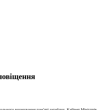
повіщення
нального вшанування пам’яті загиблих. Кабінет Міністрів