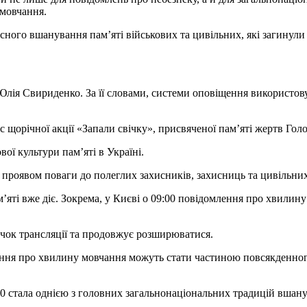
мовчання.
ого вшанування пам’яті військових та цивільних, які загинули ч
Юлія Свириденко. За її словами, системи оповіщення використо
с щорічної акції «Запали свічку», присвяченої пам’яті жертв Гол
ої культури пам’яті в Україні.
проявом поваги до полеглих захисників, захисниць та цивільни
яті вже діє. Зокрема, у Києві о 09:00 повідомлення про хвилин
очок трансляції та продовжує розширюватися.
ення про хвилину мовчання можуть стати частиною повсякденного 
 стала однією з головних загальнонаціональних традицій вшанув