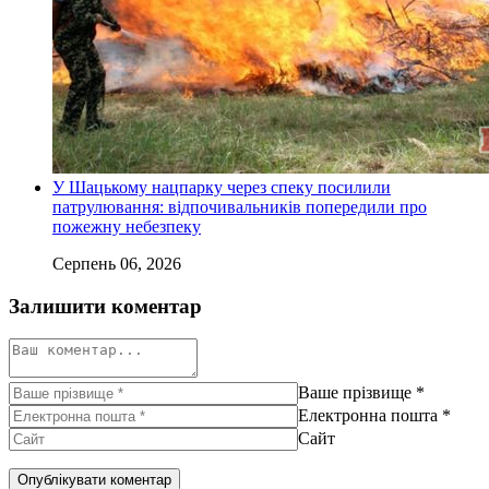
У Шацькому нацпарку через спеку посилили
патрулювання: відпочивальників попередили про
пожежну небезпеку
Серпень 06, 2026
Залишити коментар
Ваше прізвище
*
Електронна пошта
*
Сайт