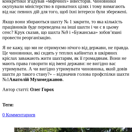
конкретики згадував «міфічних» інвесторів. Чиновники
окупували міністерство в приватних цілях і тому вимагають
від нас певних дій для того, щоб їхні інтереси були збережені.
Якщо вони збираються шахту № 1 закрити, то яка кількість
працівників буде переведена на інші шахти і чи є в цьому
сенс? Крук сказав, що шахта №9 і «Бужанська» зобов’язані
провести реорганізацію.
Я не кажу, що ми не отримуємо нічого від держави, не правда.
Це чиновники, які сидять у теплих кабінетах в шкіряних
кріслах заважають жити шахтарям, як її громадянам. Вони не
мають права говорити від імені держави: не вигідно вас
утримувати. А чи вигідно утримувати чиновника, який довів
шахти до такого стану?» – відзначив голова профспілки шахти
№1
Анатолій Мухомеджанов
.
Автор статті:
Олег Горох
Теги:
0 Комментариев