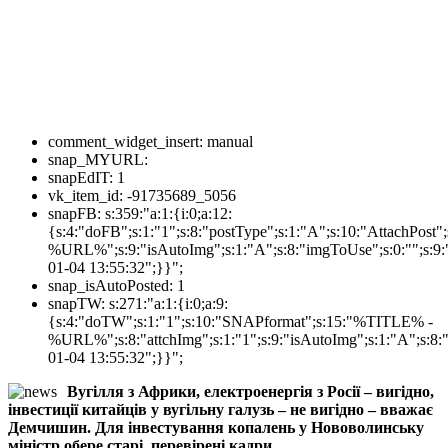
comment_widget_insert:
manual
snap_MYURL:
snapEdIT:
1
vk_item_id:
-91735689_5056
snapFB:
s:359:"a:1:{i:0;a:12:
{s:4:"doFB";s:1:"1";s:8:"postType";s:1:"A";s:10:"AttachPos
%URL%";s:9:"isAutoImg";s:1:"A";s:8:"imgToUse";s:0:"";s:9:"
01-04 13:55:32";}}";
snap_isAutoPosted:
1
snapTW:
s:271:"a:1:{i:0;a:9:
{s:4:"doTW";s:1:"1";s:10:"SNAPformat";s:15:"%TITLE% -
%URL%";s:8:"attchImg";s:1:"1";s:9:"isAutoImg";s:1:"A";s:8:"
01-04 13:55:32";}}";
Вугілля з Африки, електроенергія з Росії – вигідно,
інвестиції китайців у вугільну галузь – не вигідно – вважає
Демчишин. Для інвестування копалень у Нововолинську
міністр обере старі, перевірені кадри.