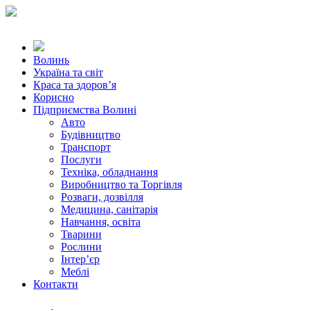
Волинь
Україна та світ
Краса та здоров’я
Корисно
Підприємства Волині
Авто
Будівництво
Транспорт
Послуги
Техніка, обладнання
Виробництво та Торгівля
Розваги, дозвілля
Медицина, санітарія
Навчання, освіта
Тварини
Рослини
Інтер’єр
Меблі
Контакти