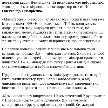
перевірені кадри Демчишина. За інсайдерською інформацією,
також до неї має відношення екс-директор шахти №1
Олександр Онопрієнко.
«Міністерські» інвестори готові вкласти гроші в лаву, яка вже
існує на шахті №9 «Нововолинська». Тобто, вони хочуть
допрацювати лаву, видобути вугілля, а після того, не
виключено, чемно подякувати і піти. Гірники переконані, що
насамперед потрібно вкладати кошти у прохідницькі роботи –
тільки так у вугільній галузі відкриються нові перспективи.
На першій копальні лежить приблизно 6 мільйонів тонн
вугілля, це порядку 3,5 – 4 мільярда гривень. Якщо на те, щоб
підняти цей пласт, треба плюс-мінус півмільярди гривень, то
лишається 3 – 3,5 мільярди прибутку. Цілком вигідна справа,
яка може виправдати себе за належної ініціативи.
Представники трудових колективів будуть домагатися, щоб
китайський інвестор прийшов у Нововолинськ, а від
чиновників вимагати, щоб конкретизували альтернативні
інвестиційні проекти та не ставили палки в колеса.
«Демчишин знову викрутився. Некомпетентний Крук приїхав
у Нововолинськ як цап-відбувайло. Він не говорив
конкретних цифр, дат, прізвищ, пропозицій, без жодної