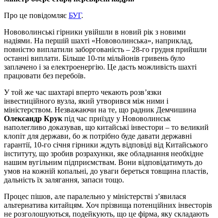
Про це повідомляє
БУГ
.
Нововолинські гірники увійшли в новий рік з новими
надіями. На першій шахті «Нововолинська», наприклад,
повністю виплатили заборгованість – 28-го грудня прийшли
останні виплати. Більше 10-ти мільйонів гривень було
заплачено і за електроенергію. Це дасть можливість шахті
працювати без перебоїв.
У той же час шахтарі вперто чекають розв’язки
інвестиційного вузла, який утворився між ними і
міністерством. Незважаючи на те, що радник Демчишина
Олександр Крук
під час приїзду у Нововолинськ
наполегливо доказував, що китайські інвестори – то великий
клопіт для держави, бо ж потрібно буде давати державні
гарантії, 10-го січня гірники ждуть відповіді від Китайського
інституту, що зробив розрахунки, яке обладнання необхідне
нашим вугільним підприємствам. Вони відповідатимуть до
умов на кожній копальні, до уваги береться товщина пластів,
дальність їх залягання, запаси тощо.
Процес пішов, але паралельно у міністерстві з’явилася
альтернатива китайцям. Хоч прізвища потенційних інвесторів
не розголошуються, подейкують, що це фірма, яку складають