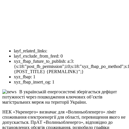
layf_related_links:
layf_exclude_from_feed:
0
xyz_fbap_future_to_publish:
a:3:
{s:18:"post_fb_permission";i:0;s:18:"xyz_fbap_po_method";s:
{POST_TITLE} {PERMALINK}";}
xyz_fbap:
1
xyz_fbap_insert_og:
1
В українській енергосистемі зберігається дефіцит
потужності через пошкодження ключових об’єктів
магістральних мереж на території України.
НЕК «Укренерго» визначає для «Волиньобленерго» ліміт
споживання електроенергії для області, перевищення якого не
допускається. ПрАТ «Волиньобленерго», відповідно до
встановлених обсягів споживання, розробило графіки