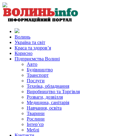
Волинь
Україна та світ
Краса та здоров’я
Корисно
Підприємства Волині
Авто
Будівництво
Транспорт
Послуги
Техніка, обладнання
Виробництво та Торгівля
Розваги, дозвілля
Медицина, санітарія
Навчання, освіта
Тварини
Рослини
Інтер’єр
Меблі
Контакти