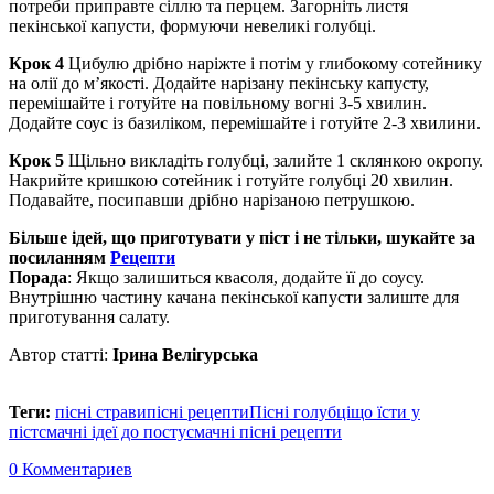
потреби приправте сіллю та перцем. Загорніть листя
пекінської капусти, формуючи невеликі голубці.
Крок 4
Цибулю дрібно наріжте і потім у глибокому сотейнику
на олії до м’якості. Додайте нарізану пекінську капусту,
перемішайте і готуйте на повільному вогні 3-5 хвилин.
Додайте соус із базиліком, перемішайте і готуйте 2-3 хвилини.
Крок 5
Щільно викладіть голубці, залийте 1 склянкою окропу.
Накрийте кришкою сотейник і готуйте голубці 20 хвилин.
Подавайте, посипавши дрібно нарізаною петрушкою.
Більше ідей, що приготувати у піст і не тільки, шукайте за
посиланням
Рецепти
Порада
:
Якщо залишиться квасоля, додайте її до соусу.
Внутрішню частину качана пекінської капусти залиште для
приготування салату.
Автор статті:
Ірина Велігурська
Теги:
пісні страви
пісні рецепти
Пісні голубці
що їсти у
піст
смачні ідеї до посту
смачні пісні рецепти
0 Комментариев