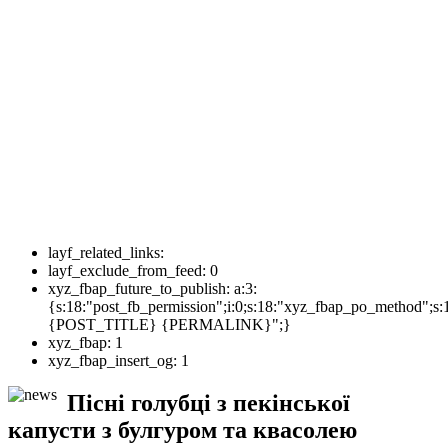
layf_related_links:
layf_exclude_from_feed:
0
xyz_fbap_future_to_publish:
a:3:
{s:18:"post_fb_permission";i:0;s:18:"xyz_fbap_po_method";s:
{POST_TITLE} {PERMALINK}";}
xyz_fbap:
1
xyz_fbap_insert_og:
1
Пісні голубці з пекінської
капусти з булгуром та квасолею