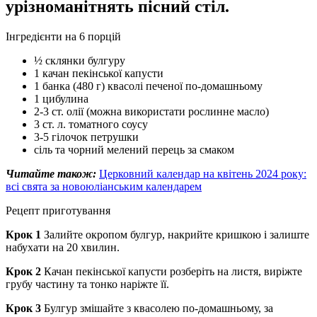
урізноманітнять пісний стіл.
Інгредієнти на 6 порцій
½ склянки булгуру
1 качан пекінської капусти
1 банка (480 г) квасолі печеної по-домашньому
1 цибулина
2-3 ст. олії (можна використати рослинне масло)
3 ст. л. томатного соусу
3-5 гілочок петрушки
сіль та чорний мелений перець за смаком
Читайте також:
Церковний календар на квітень 2024 року:
всі свята за новоюліанським календарем
Рецепт приготування
Крок 1
Залийте окропом булгур, накрийте кришкою і залиште
набухати на 20 хвилин.
Крок 2
Качан пекінської капусти розберіть на листя, виріжте
грубу частину та тонко наріжте її.
Крок 3
Булгур змішайте з квасолею по-домашньому, за