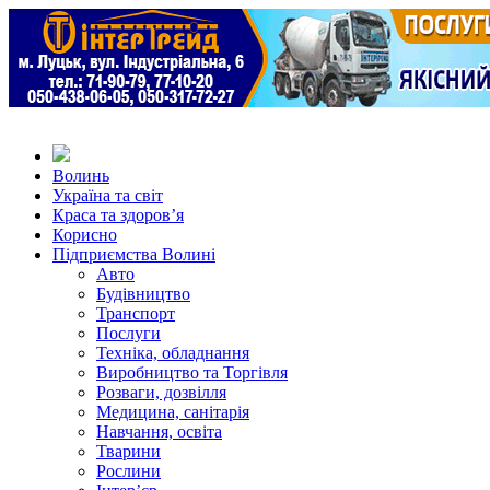
Волинь
Україна та світ
Краса та здоров’я
Корисно
Підприємства Волині
Авто
Будівництво
Транспорт
Послуги
Техніка, обладнання
Виробництво та Торгівля
Розваги, дозвілля
Медицина, санітарія
Навчання, освіта
Тварини
Рослини