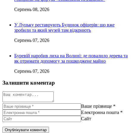
Серпень 08, 2026
У Луцьку реставрують Будинок офіцерів: що вже
зробили та який музей там відкриють
Серпень 07, 2026
Буревій наробив лиха на Волині: де повалило дерева та
як отримати допомогу за пошкоджене майно
Серпень 07, 2026
Залишити коментар
Ваше прізвище
*
Електронна пошта
*
Сайт