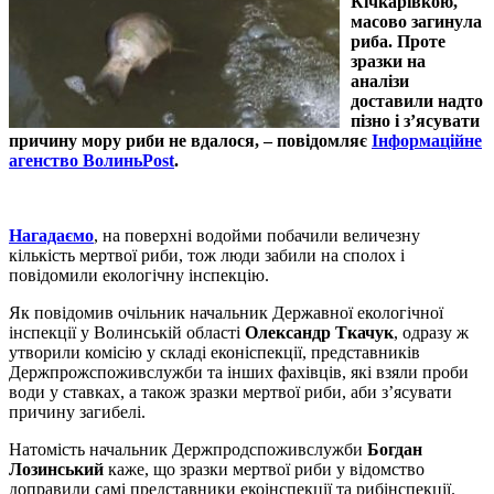
Кічкарівкою,
масово загинула
риба. Проте
зразки на
аналізи
доставили надто
пізно і з’ясувати
причину мору риби не вдалося, – повідомляє
Інформаційне
агенство ВолиньPost
.
Нагадаємо
, на поверхні водойми побачили величезну
кількість мертвої риби, тож люди забили на сполох і
повідомили екологічну інспекцію.
Як повідомив очільник начальник Державної екологічної
інспекції у Волинській області
Олександр Ткачук
, одразу ж
утворили комісію у складі еконіспекції, представників
Держпрожспоживслужби та інших фахівців, які взяли проби
води у ставках, а також зразки мертвої риби, аби з’ясувати
причину загибелі.
Натомість начальник Держпродспоживслужби
Богдан
Лозинський
каже, що зразки мертвої риби у відомство
доправили самі представники екоінспекції та рибінспекції.