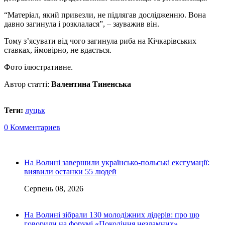
“Матеріал, який привезли, не підлягав дослідженню. Вона
давно загинула і розклалася”, – зауважив він.
Тому з’ясувати від чого загинула риба на Кічкарівських
ставках, ймовірно, не вдасться.
Фото ілюстративне.
Автор статті:
Валентина Тиненська
Теги:
луцьк
0 Комментариев
На Волині завершили українсько-польські ексгумації:
виявили останки 55 людей
Серпень 08, 2026
На Волині зібрали 130 молодіжних лідерів: про що
говорили на форумі «Покоління незламних»