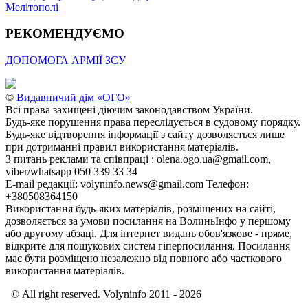
Мелітополі
РЕКОМЕНДУЄМО
ДОПОМОГА АРМІЇ ЗСУ
©
Видавничий дім «ОГО»
Всі права захищені діючим законодавством України.
Будь-яке порушення права переслідується в судовому порядку.
Будь-яке відтворення інформації з сайту дозволяється лише
при дотриманні правил використання матеріалів.
З питань реклами та співпраці : olena.ogo.ua@gmail.com,
viber/whatsapp 050 339 33 34
E-mail редакції: volyninfo.news@gmail.com Телефон:
+380508364150
Використання будь-яких матеріалів, розміщених на сайті,
дозволяється за умови посилання на ВолиньІнфо у першому
або другому абзаці. Для інтернет видань обов'язкове - пряме,
відкрите для пошукових систем гіперпосилання. Посилання
має бути розміщено незалежно від повного або часткового
використання матеріалів.
© All right reserved. Volyninfo 2011 - 2026