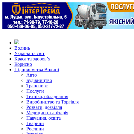
Волинь
Україна та світ
Краса та здоров’я
Корисно
Підприємства Волині
Авто
Будівництво
Транспорт
Послуги
Техніка, обладнання
Виробництво та Торгівля
Розваги, дозвілля
Медицина, санітарія
Навчання, освіта
Тварини
Рослини