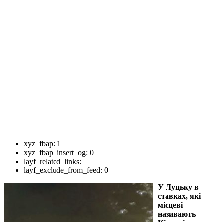
xyz_fbap:
1
xyz_fbap_insert_og:
0
layf_related_links:
layf_exclude_from_feed:
0
У Луцьку в
ставках, які
місцеві
називають