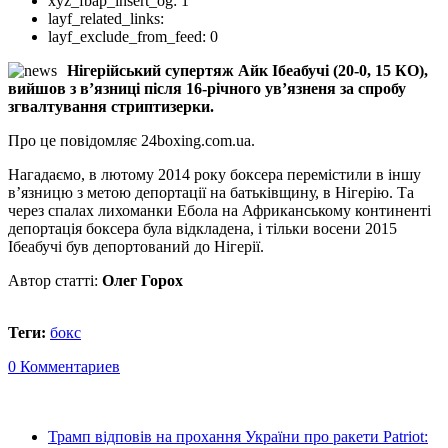
xyz_fbap_insert_og:
1
layf_related_links:
layf_exclude_from_feed:
0
Нігерійський супертяж Айк Ібеабучі (20-0, 15 КО),
вийшов з в’язниці після 16-річного ув’язненя за спробу
згвалтування стриптизерки.
Про це повідомляє 24boxing.com.ua.
Нагадаємо, в лютому 2014 року боксера перемістили в іншу
в’язницю з метою депортації на батьківщину, в Нігерію. Та
через спалах лихоманки Ебола на Африканському континенті
депортація боксера була відкладена, і тільки восени 2015
Ібеабучі був депортований до Нігерії.
Автор статті:
Олег Горох
Теги:
бокс
0 Комментариев
Трамп відповів на прохання України про ракети Patriot: