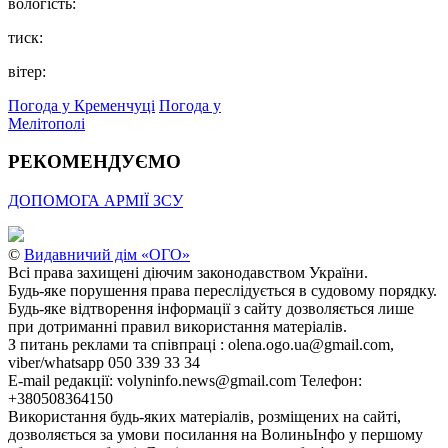
вологість:
тиск:
вітер:
Погода у Кременчуці
Погода у
Мелітополі
РЕКОМЕНДУЄМО
ДОПОМОГА АРМІЇ ЗСУ
©
Видавничий дім «ОГО»
Всі права захищені діючим законодавством України.
Будь-яке порушення права переслідується в судовому порядку.
Будь-яке відтворення інформації з сайту дозволяється лише
при дотриманні правил використання матеріалів.
З питань реклами та співпраці : olena.ogo.ua@gmail.com,
viber/whatsapp 050 339 33 34
E-mail редакції: volyninfo.news@gmail.com Телефон:
+380508364150
Використання будь-яких матеріалів, розміщених на сайті,
дозволяється за умови посилання на ВолиньІнфо у першому