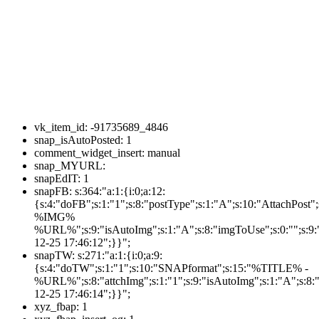
vk_item_id:
-91735689_4846
snap_isAutoPosted:
1
comment_widget_insert:
manual
snap_MYURL:
snapEdIT:
1
snapFB:
s:364:"a:1:{i:0;a:12:
{s:4:"doFB";s:1:"1";s:8:"postType";s:1:"A";s:10:"AttachPos
%IMG%
%URL%";s:9:"isAutoImg";s:1:"A";s:8:"imgToUse";s:0:"";s:9:"
12-25 17:46:12";}}";
snapTW:
s:271:"a:1:{i:0;a:9:
{s:4:"doTW";s:1:"1";s:10:"SNAPformat";s:15:"%TITLE% -
%URL%";s:8:"attchImg";s:1:"1";s:9:"isAutoImg";s:1:"A";s:8:"
12-25 17:46:14";}}";
xyz_fbap:
1