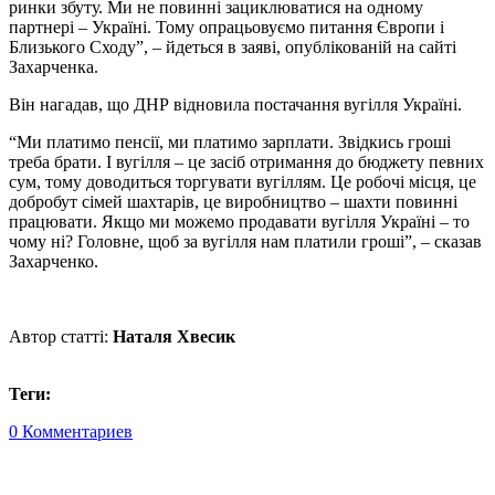
ринки збуту. Ми не повинні зациклюватися на одному
партнері – Україні. Тому опрацьовуємо питання Європи і
Близького Сходу”, – йдеться в заяві, опублікованій на сайті
Захарченка.
Він нагадав, що ДНР відновила постачання вугілля Україні.
“Ми платимо пенсії, ми платимо зарплати. Звідкись гроші
треба брати. І вугілля – це засіб отримання до бюджету певних
сум, тому доводиться торгувати вугіллям. Це робочі місця, це
добробут сімей шахтарів, це виробництво – шахти повинні
працювати. Якщо ми можемо продавати вугілля Україні – то
чому ні? Головне, щоб за вугілля нам платили гроші”, – сказав
Захарченко.
Автор статті:
Наталя Хвесик
Теги:
0 Комментариев