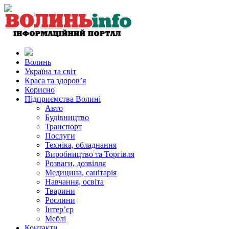
Волинь
Україна та світ
Краса та здоров’я
Корисно
Підприємства Волині
Авто
Будівництво
Транспорт
Послуги
Техніка, обладнання
Виробництво та Торгівля
Розваги, дозвілля
Медицина, санітарія
Навчання, освіта
Тварини
Рослини
Інтер’єр
Меблі
Контакти