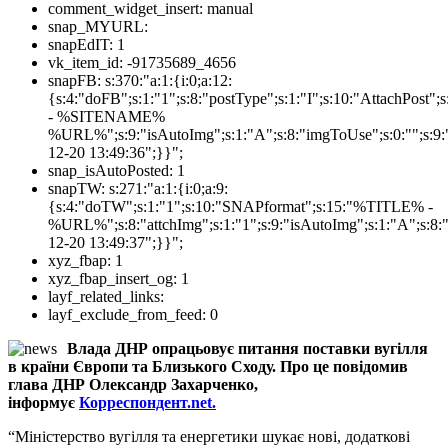
comment_widget_insert:
manual
snap_MYURL:
snapEdIT:
1
vk_item_id:
-91735689_4656
snapFB:
s:370:"a:1:{i:0;a:12:
{s:4:"doFB";s:1:"1";s:8:"postType";s:1:"I";s:10:"AttachPos
- %SITENAME%
%URL%";s:9:"isAutoImg";s:1:"A";s:8:"imgToUse";s:0:"";s:9:"
12-20 13:49:36";}}";
snap_isAutoPosted:
1
snapTW:
s:271:"a:1:{i:0;a:9:
{s:4:"doTW";s:1:"1";s:10:"SNAPformat";s:15:"%TITLE% -
%URL%";s:8:"attchImg";s:1:"1";s:9:"isAutoImg";s:1:"A";s:8:"
12-20 13:49:37";}}";
xyz_fbap:
1
xyz_fbap_insert_og:
1
layf_related_links:
layf_exclude_from_feed:
0
Влада ДНР опрацьовує питання поставки вугілля
в країни Європи та Близького Сходу. Про це повідомив
глава ДНР Олександр Захарченко,
інформує
Корреспондент.net.
“Міністерство вугілля та енергетики шукає нові, додаткові