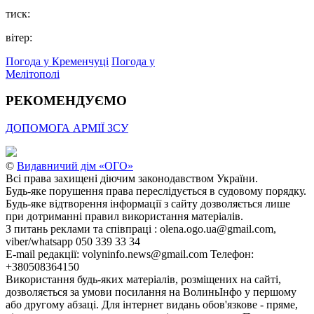
тиск:
вітер:
Погода у Кременчуці
Погода у
Мелітополі
РЕКОМЕНДУЄМО
ДОПОМОГА АРМІЇ ЗСУ
©
Видавничий дім «ОГО»
Всі права захищені діючим законодавством України.
Будь-яке порушення права переслідується в судовому порядку.
Будь-яке відтворення інформації з сайту дозволяється лише
при дотриманні правил використання матеріалів.
З питань реклами та співпраці : olena.ogo.ua@gmail.com,
viber/whatsapp 050 339 33 34
E-mail редакції: volyninfo.news@gmail.com Телефон:
+380508364150
Використання будь-яких матеріалів, розміщених на сайті,
дозволяється за умови посилання на ВолиньІнфо у першому
або другому абзаці. Для інтернет видань обов'язкове - пряме,