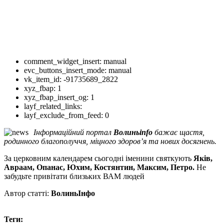
comment_widget_insert:
manual
evc_buttons_insert_mode:
manual
vk_item_id:
-91735689_2822
xyz_fbap:
1
xyz_fbap_insert_og:
1
layf_related_links:
layf_exclude_from_feed:
0
Інформаційний портал
Волинь
info
бажає щастя,
родинного благополуччя, міцного здоров’я та нових досягнень.
За церковним календарем сьогодні іменини святкують
Яків,
Авраам, Опанас, Юхим, Костянтин, Максим, Петро.
Не
забудьте привітати близьких ВАМ людей
Автор статті:
ВолиньІнфо
Теги: