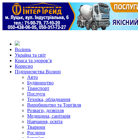
Волинь
Україна та світ
Краса та здоров’я
Корисно
Підприємства Волині
Авто
Будівництво
Транспорт
Послуги
Техніка, обладнання
Виробництво та Торгівля
Розваги, дозвілля
Медицина, санітарія
Навчання, освіта
Тварини
Рослини