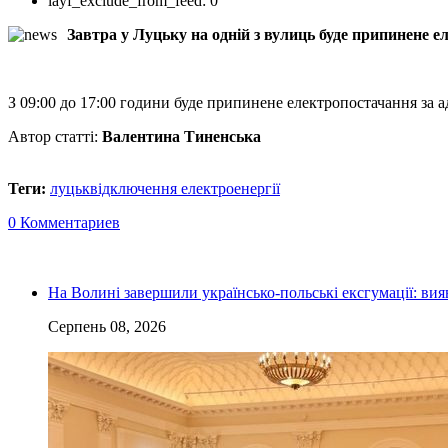
layf_exclude_from_feed:
0
Завтра у Луцьку на одній з вулиць буде припинене е
З 09:00 до 17:00 години буде припинене електропостачання за а
Автор статті:
Валентина Тиненська
Теги:
луцьк
відключення електроенергії
0 Комментариев
На Волині завершили українсько-польські ексгумації: ви
Серпень 08, 2026