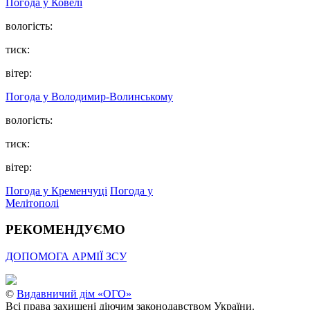
Погода у Ковелі
вологість:
тиск:
вітер:
Погода у Володимир-Волинському
вологість:
тиск:
вітер:
Погода у Кременчуці
Погода у
Мелітополі
РЕКОМЕНДУЄМО
ДОПОМОГА АРМІЇ ЗСУ
©
Видавничий дім «ОГО»
Всі права захищені діючим законодавством України.