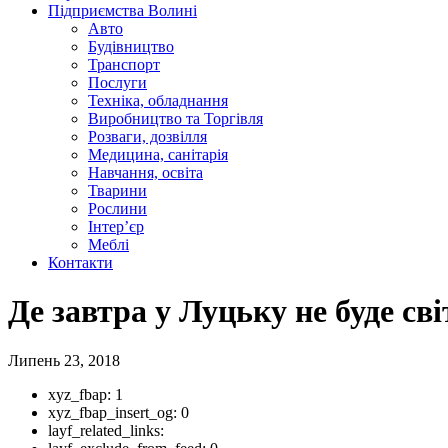
Підприємства Волині
Авто
Будівництво
Транспорт
Послуги
Техніка, обладнання
Виробництво та Торгівля
Розваги, дозвілля
Медицина, санітарія
Навчання, освіта
Тварини
Рослини
Інтер’єр
Меблі
Контакти
Де завтра у Луцьку не буде св
Липень 23, 2018
xyz_fbap:
1
xyz_fbap_insert_og:
0
layf_related_links: