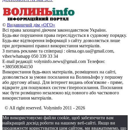
©
Видавничий дім «ОГО»
Всі права захищені діючим законодавством України.
Будь-яке порушення права переслідується в судовому порядку.
Будь-яке відтворення інформації з сайту дозволяється лише
при дотриманні правил використання матеріалів.
З питань реклами та співпраці : olena.ogo.ua@gmail.com,
viber/whatsapp 050 339 33 34
E-mail редакції: volyninfo.news@gmail.com Телефон:
+380508364150
Використання будь-яких матеріалів, розміщених на сайті,
дозволяється за умови посилання на ВолиньІнфо у першому
або другому абзаці. Для інтернет видань обов'язкове - пряме,
відкрите для пошукових систем гіперпосилання. Посилання
має бути розміщено незалежно від повного або часткового
використання матеріалів.
© All right reserved. Volyninfo 2011 - 2026
Ми використовуємо файли cookie, щоб забезпечити вам
найкращий досвід роботи на нашому веб-сайті. Якщо ви
продовжуєте користуватися цим сайтом, ми вважатимемо, що