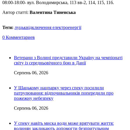
08:00-18:00- вул. Володимирська, 113 вв-2, 114, 115, 116.
Автор статті:
Валентина Тиненська
Теги:
луцьк
відключення електроенергії
0 Комментариев
Ветерани з Волині представили Україну на чемпіонаті
світу із середньовічного бою в Данії
Серпень 06, 2026
У Шацькому нацпарку через спеку посилили
патрулювання: відпочивальників попередили про
пожежну небезпеку
Серпень 06, 2026
У спеку навіть миска води може врятувати життя:
волинян закликають допомогти безпритульним