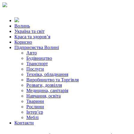
Волинь
Україна та світ
Краса та здоров’я
Корисно
Підприємства Волині
Авто
Будівництво
Транспорт
Послуги
Техніка, обладнання
Виробництво та Торгівля
Розваги, дозвілля
Медицина, санітарія
Навчання, освіта
Тварини
Рослини
Інтер’єр
Меблі
Контакти