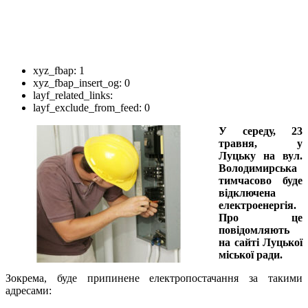
xyz_fbap:
1
xyz_fbap_insert_og:
0
layf_related_links:
layf_exclude_from_feed:
0
У середу, 23
травня, у
Луцьку на вул.
Володимирська
тимчасово буде
відключена
електроенергія.
Про це
повідомляють
на сайті Луцької
міської ради.
Зокрема, буде припинене електропостачання за такими
адресами: