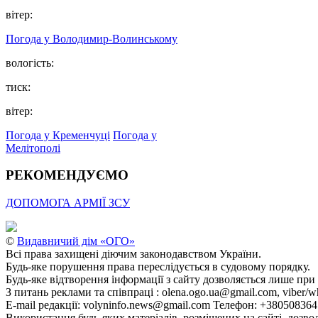
вітер:
Погода у Володимир-Волинському
вологість:
тиск:
вітер:
Погода у Кременчуці
Погода у
Мелітополі
РЕКОМЕНДУЄМО
ДОПОМОГА АРМІЇ ЗСУ
©
Видавничий дім «ОГО»
Всі права захищені діючим законодавством України.
Будь-яке порушення права переслідується в судовому порядку.
Будь-яке відтворення інформації з сайту дозволяється лише при
З питань реклами та співпраці : olena.ogo.ua@gmail.com, viber/w
E-mail редакції: volyninfo.news@gmail.com Телефон: +38050836
Використання будь-яких матеріалів, розміщених на сайті, дозво