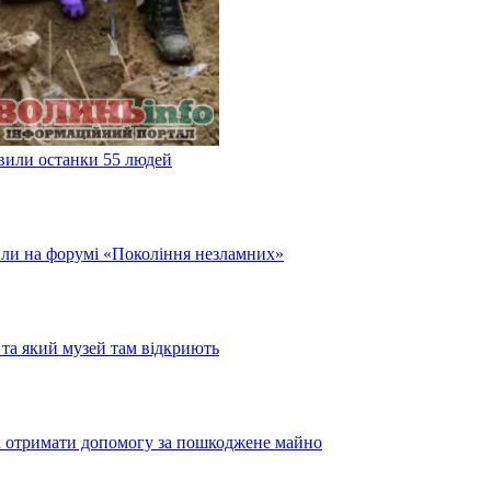
явили останки 55 людей
или на форумі «Покоління незламних»
та який музей там відкриють
як отримати допомогу за пошкоджене майно