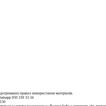
 дотриманні правил використання матеріалів.
hatsapp 050 339 33 34
4150
ляється за умови посилання на ВолиньІнфо у першому або другому 