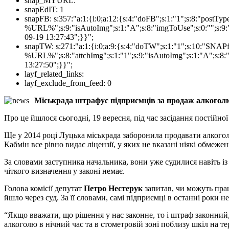
snap_MYURL:
snapEdIT:
1
snapFB:
s:357:"a:1:{i:0;a:12:{s:4:"doFB";s:1:"1";s:8:"postT
%URL%";s:9:"isAutoImg";s:1:"A";s:8:"imgToUse";s:0:"";s:9:"
09-19 13:27:43";}}";
snapTW:
s:271:"a:1:{i:0;a:9:{s:4:"doTW";s:1:"1";s:10:"SNA
%URL%";s:8:"attchImg";s:1:"1";s:9:"isAutoImg";s:1:"A";s:8:"
13:27:50";}}";
layf_related_links:
layf_exclude_from_feed:
0
Міськрада штрафує підприємців за продаж алкоголю 
Про це йшлося сьогодні, 19 вересня, під час засідання постійної
Ще у 2014 році Луцька міськрада заборонила продавати алкоголь
Кабмін все рівно видає ліцензії, у яких не вказані ніякі обмеже
За словами заступника начальника, вони уже судилися навіть 
чіткого визначення у законі немає.
Голова комісії депутат
Петро Нестерук
запитав, чи можуть прац
йшло через суд. За її словами, самі підприємці в останні роки
“Якщо вважати, що рішення у нас законне, то і штраф законний
алкоголю в нічний час та в стометровій зоні поблизу шкіл на тер