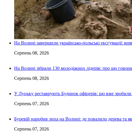
На Волині завершили українсько-польські ексгумації: ви
Серпень 08, 2026
На Волині зібрали 130 молодіжних лідерів: про що говор
Серпень 08, 2026
У Луцьку реставрують Будинок офіцерів: що вже зробили 
Серпень 07, 2026
Буревій наробив лиха на Волині: де повалило дерева та 
Серпень 07, 2026