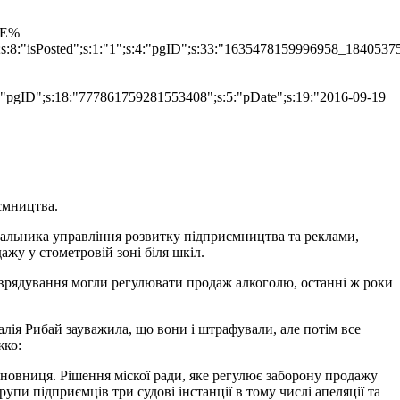
TLE%
";s:8:"isPosted";s:1:"1";s:4:"pgID";s:33:"1635478159996958_1840537
s:4:"pgID";s:18:"777861759281553408";s:5:"pDate";s:19:"2016-09-19
иємництва.
альника управління розвитку підприємництва та реклами,
дажу у стометровій зоні біля шкіл.
оврядування могли регулювати продаж алкоголю, останні ж роки
лія Рибай зауважила, що вони і штрафували, але потім все
жко:
иновниця. Рішення міскої ради, яке регулює заборону продажу
рупи підприємців три судові інстанції в тому числі апеляції та