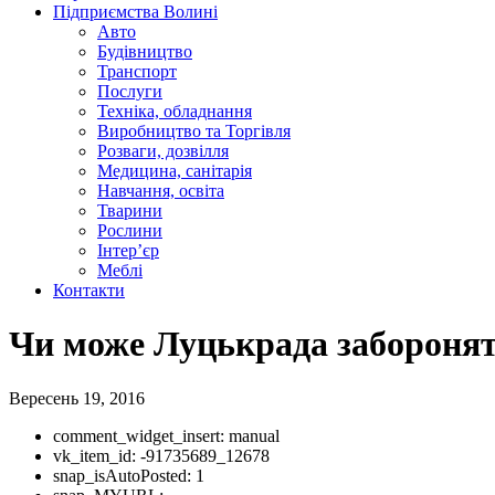
Підприємства Волині
Авто
Будівництво
Транспорт
Послуги
Техніка, обладнання
Виробництво та Торгівля
Розваги, дозвілля
Медицина, санітарія
Навчання, освіта
Тварини
Рослини
Інтер’єр
Меблі
Контакти
Чи може Луцькрада заборонят
Вересень 19, 2016
comment_widget_insert:
manual
vk_item_id:
-91735689_12678
snap_isAutoPosted:
1