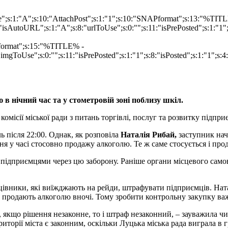
ype";s:1:"A";s:10:"AttachPost";s:1:"1";s:10:"SNAPformat";s:13:"%TI
isAutoURL";s:1:"A";s:8:"urlToUse";s:0:"";s:11:"isPrePosted";s:1:"1
Pformat";s:15:"%TITLE% -
imgToUse";s:0:"";s:11:"isPrePosted";s:1:"1";s:8:"isPosted";s:1:"1";
в нічний час та у стометровій зоні поблизу шкіл.
 комісії міської ради з питань торгівлі, послуг та розвитку підпр
 після 22:00. Однак, як розповіла
Наталія Рибай,
заступник нач
ння у часі стосовно продажу алкоголю. Те ж саме стосується і про
із підприємцями через цю заборону. Раніше органи місцевого сам
івники, які виїжджають на рейди, штрафувати підприємців. Ната
 не продають алкоголю вночі. Тому зробити контрольну закупку ва
, якщо рішення незаконне, то і штраф незаконний, – зауважила ч
иторії міста є законним, оскільки Луцька міська рада виграла в г