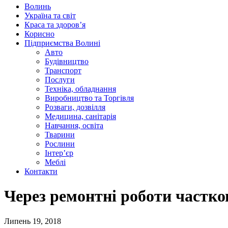
Волинь
Україна та світ
Краса та здоров’я
Корисно
Підприємства Волині
Авто
Будівництво
Транспорт
Послуги
Техніка, обладнання
Виробництво та Торгівля
Розваги, дозвілля
Медицина, санітарія
Навчання, освіта
Тварини
Рослини
Інтер’єр
Меблі
Контакти
Через ремонтні роботи частк
Липень 19, 2018