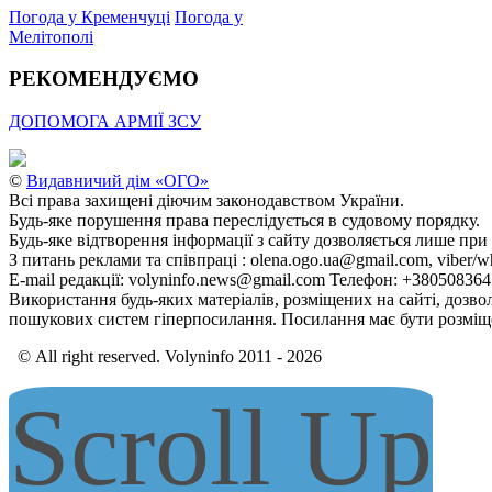
Погода у Кременчуці
Погода у
Мелітополі
РЕКОМЕНДУЄМО
ДОПОМОГА АРМІЇ ЗСУ
©
Видавничий дім «ОГО»
Всі права захищені діючим законодавством України.
Будь-яке порушення права переслідується в судовому порядку.
Будь-яке відтворення інформації з сайту дозволяється лише при
З питань реклами та співпраці : olena.ogo.ua@gmail.com, viber/w
E-mail редакції: volyninfo.news@gmail.com Телефон: +38050836
Використання будь-яких матеріалів, розміщених на сайті, дозво
пошукових систем гіперпосилання. Посилання має бути розміще
© All right reserved. Volyninfo 2011 - 2026
Scroll Up