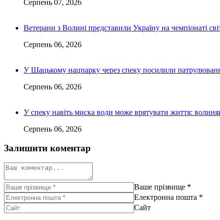
Серпень 07, 2026
Ветерани з Волині представили Україну на чемпіонаті світ
Серпень 06, 2026
У Шацькому нацпарку через спеку посилили патрулюванн
Серпень 06, 2026
У спеку навіть миска води може врятувати життя: волин
Серпень 06, 2026
Залишити коментар
Ваше прізвище
*
Електронна пошта
*
Сайт