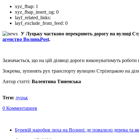
xyz_fbap:
1
xyz_fbap_insert_og:
0
layf_related_links:
layf_exclude_from_feed:
0
У Луцьку частково перекриють дорогу на вулиці Стрі
агенство ВолиньPost
.
Зазначається, що на цій ділянці дороги виконуватимуть роботи 
Зокрема, зупинять рух транспорту вулицею Стрілецькою на ділян
Автор статті:
Валентина Тиненська
Теги:
луцьк
0 Комментариев
Буревій наробив лиха на Волині: де повалило дерева та 