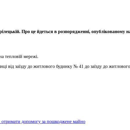
лецькій. Про це йдеться в розпорядженні, опублікованому на
на тепловій мережі.
ці від заїзду до житлового будинку № 41 до заїзду до житлового
як отримати допомогу за пошкоджене майно