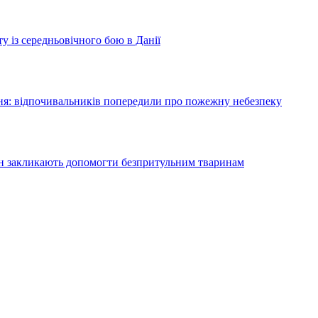
у із середньовічного бою в Данії
я: відпочивальників попередили про пожежну небезпеку
ян закликають допомогти безпритульним тваринам