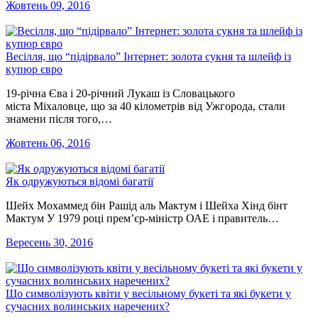
Жовтень 09, 2016
Весілля, що “підірвало” Інтернет: золота сукня та шлейф із
купюр євро
19-річна Єва і 20-річний Лукаш із Словацького
міста Міхаловце, що за 40 кілометрів від Ужгорода, стали
знамени після того,…
Жовтень 06, 2016
Як одружуються відомі багатії
Шейх Мохаммед бін Рашід аль Мактум і Шейха Хінд бінт
Мактум У 1979 році прем’єр-міністр ОАЕ і правитель…
Вересень 30, 2016
Що символізують квіти у весільному букеті та які букети у
сучасних волинських наречених?