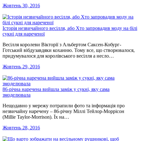
Жовтень 30, 2016
Історія незвичайного весілля, або Хто запровадив моду на білі
сукні для нареченої
Весілля королеви Вікторії з Альбертом Саксен-Кобург-
Готський вібдузавдяки коханню. Тому все, що створювалося,
придумувалося для королівського весілля а несло…
Жовтень 29, 2016
86-річна наречена вийшла заміж у сукні, яку сама
змоделювала
Нещодавно у мережу потрапили фото та інформація про
незвичайну наречену – 86-річну Міллі Тейлор-Моррісон
(Millie Taylor-Morrison). Їх на…
Жовтень 28, 2016