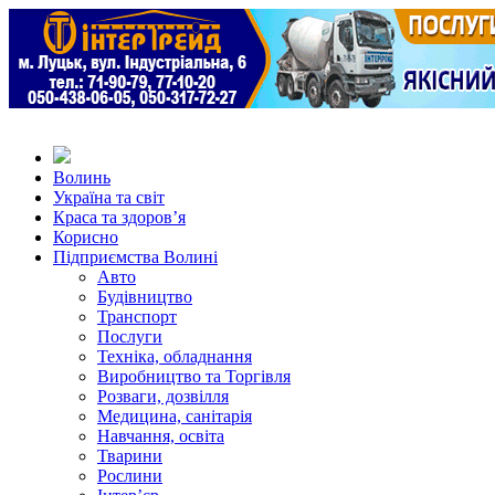
Волинь
Україна та світ
Краса та здоров’я
Корисно
Підприємства Волині
Авто
Будівництво
Транспорт
Послуги
Техніка, обладнання
Виробництво та Торгівля
Розваги, дозвілля
Медицина, санітарія
Навчання, освіта
Тварини
Рослини