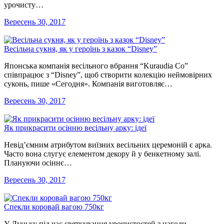
урочисту…
Вересень 30, 2017
Весільна сукня, як у героїнь з казок “Disney”
Японська компанія весільного вбрання “Kuraudia Co”
співпрацює з “Disney”, щоб створити колекцію неймовірних
суконь, пише «Сегодня». Компанія виготовляє…
Вересень 30, 2017
Як прикрасити осінню весільну арку: ідеї
Невід’ємним атрибутом виїзних весільних церемоній є арка.
Часто вона слугує елементом декору й у бенкетному залі.
Плануючи осіннє…
Вересень 30, 2017
Спекли коровай вагою 750кг
У Луцьку під час святкування урочистостей з нагоди