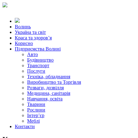
Волинь
Україна та світ
Краса та здоров’я
Корисно
Підприємства Волині
Авто
Будівництво
Транспорт
Послуги
Техніка, обладнання
Виробництво та Торгівля
Розваги, дозвілля
Медицина, санітарія
Навчання, освіта
Тварини
Рослини
Інтер’єр
Меблі
Контакти