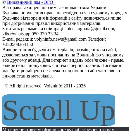
©
Видавничий дім «ОГО»
Всі права захищені діючим законодавством України.
Будь-яке порушення права переслідується в судовому порядку.
Будь-яке відтворення інформації з сайту дозволяється лише
при дотриманні правил використання матеріалів.
З питань реклами та співпраці : olena.ogo.ua@gmail.com,
viber/whatsapp 050 339 33 34
E-mail редакції: volyninfo.news@gmail.com Телефон:
+380508364150
Використання будь-яких матеріалів, розміщених на сайті,
дозволяється за умови посилання на ВолиньІнфо у першому
або другому абзаці. Для інтернет видань обов'язкове - пряме,
відкрите для пошукових систем гіперпосилання. Посилання
має бути розміщено незалежно від повного або часткового
використання матеріалів.
© All right reserved. Volyninfo 2011 - 2026
Scroll Up
Ми використовуємо файли cookie, щоб забезпечити вам