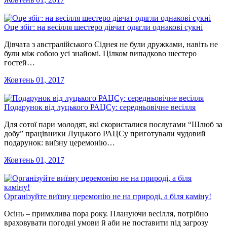
Оце збіг: на весілля шестеро дівчат одягли однакові сукні
Дівчата з австралійського Сіднея не були дружками, навіть не
були між собою усі знайомі. Цілком випадково шестеро
гостей…
Жовтень 01, 2017
Подарунок від луцького РАЦСу: середньовічне весілля
Для сотої пари молодят, які скористалися послугами “Шлюб за
добу” працівники Луцького РАЦСу приготували чудовий
подарунок: виїзну церемонію…
Жовтень 01, 2017
Організуйте виїзну церемонію не на природі, а біля каміну!
Осінь – примхлива пора року. Плануючи весілля, потрібно
враховувати погодні умови й аби не поставити під загрозу