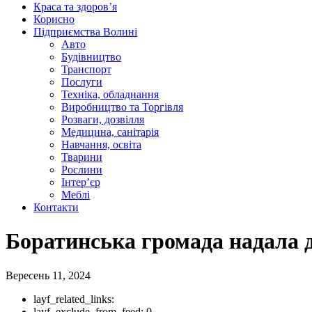
Краса та здоров’я
Корисно
Підприємства Волині
Авто
Будівництво
Транспорт
Послуги
Техніка, обладнання
Виробництво та Торгівля
Розваги, дозвілля
Медицина, санітарія
Навчання, освіта
Тварини
Рослини
Інтер’єр
Меблі
Контакти
Боратинська громада надала 
Вересень 11, 2024
layf_related_links:
layf_exclude_from_feed:
0