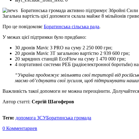
Боратинська громада активно підтримує Збройні Сили У
Загальна вартість цієї допомоги склала майже 8 мільйонів гриве
Про це повідомляє
Боратинська сільська рада
.
У межах цієї підтримки було придбано:
30 дронів Mavic 3 PRO на суму 2 250 000 грн;
20 дронів Mavic 3T загальною вартістю 2 939 600 грн;
20 зарядних станцій EcoFlow на суму 1 470 000 грн;
4 портативні системи РЕБ (радіоелектронної боротьби) на 
“Україна продовжує звільняти свої території від російськ
маємо об’єднувати свої зусилля, щоб підтримувати наших
Важливість такої допомоги не можна переоцінити. Долучайтеся
Автор статті:
Сергій Шагоферов
Теги:
допомога ЗСУ
Боратинська громада
0 Комментариев