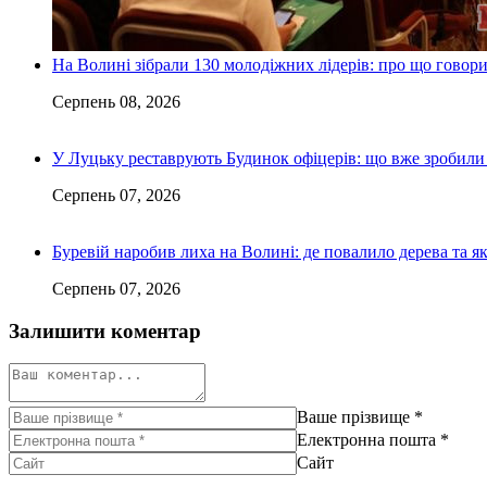
На Волині зібрали 130 молодіжних лідерів: про що говор
Серпень 08, 2026
У Луцьку реставрують Будинок офіцерів: що вже зробили 
Серпень 07, 2026
Буревій наробив лиха на Волині: де повалило дерева та 
Серпень 07, 2026
Залишити коментар
Ваше прізвище
*
Електронна пошта
*
Сайт