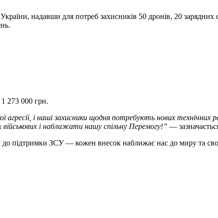
країни, надавши для потреб захисників 50 дронів, 20 зарядних с
нь.
1 273 000 грн.
ої агресії, і наші захисники щодня потребують нових технічних р
 військових і наближати нашу спільну Перемогу!”
— зазначається
 до підтримки ЗСУ — кожен внесок наближає нас до миру та сво