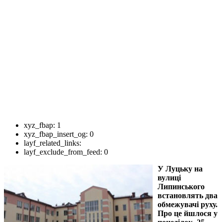
xyz_fbap:
1
xyz_fbap_insert_og:
0
layf_related_links:
layf_exclude_from_feed:
0
У Луцьку на
вулиці
Липинського
встановлять два
обмежувачі руху.
Про це йшлося у