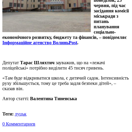
понеділок, 25
червня, під час
засідання комісії
міськради з
питань
планування
соціально-
економічного розвитку, бюджету та фінансів, – повідомляє
Інформаційне агенство ВолиньPost
.
Депутат
Тарас Шляхтич
зауважив, що на «лежачі
поліцейські» потрібно виділити 45 тисяч гривень.
«Там буде відкриватися школа, є дитячий садок. Інтенсивність
руху збільшується, тому це треба задля безпеки дітей», –
сказав він.
Автор статті:
Валентина Тиненська
Теги:
луцьк
0 Комментариев