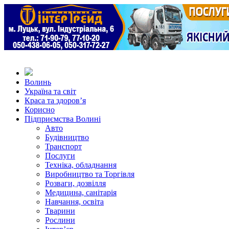
Волинь
Україна та світ
Краса та здоров’я
Корисно
Підприємства Волині
Авто
Будівництво
Транспорт
Послуги
Техніка, обладнання
Виробництво та Торгівля
Розваги, дозвілля
Медицина, санітарія
Навчання, освіта
Тварини
Рослини