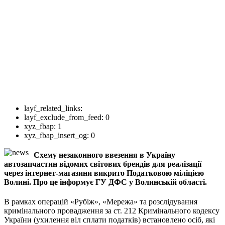
layf_related_links:
layf_exclude_from_feed:
0
xyz_fbap:
1
xyz_fbap_insert_og:
0
Схему незаконного ввезення в Україну
автозапчастин відомих світових брендів для реалізації
через інтернет-магазини викрито Податковою міліцією
Волині. Про це інформує ГУ ДФС у Волинській області.
В рамках операцій «Рубіж», «Мережа» та розслідування
кримінального провадження за ст. 212 Кримінального кодексу
України (ухилення віл сплати податків) встановлено осіб, які