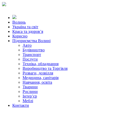
Волинь
Україна та світ
Краса та здоров’я
Корисно
Підприємства Волині
Авто
Будівництво
Транспорт
Послуги
Техніка, обладнання
Виробництво та Торгівля
Розваги, дозвілля
Медицина, санітарія
Навчання, освіта
Тварини
Рослини
Інтер’єр
Меблі
Контакти