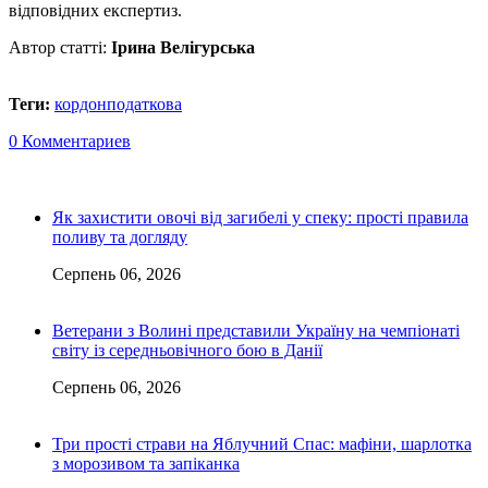
відповідних експертиз.
Автор статті:
Ірина Велігурська
Теги:
кордон
податкова
0 Комментариев
Як захистити овочі від загибелі у спеку: прості правила
поливу та догляду
Серпень 06, 2026
Ветерани з Волині представили Україну на чемпіонаті
світу із середньовічного бою в Данії
Серпень 06, 2026
Три прості страви на Яблучний Спас: мафіни, шарлотка
з морозивом та запіканка