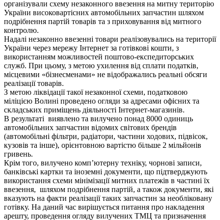
організували схему незаконного ввезення на митну територію
України високовартісних автомобільних запчастин шляхом
подрібнення партій товарів та з приховування від митного
контролю.
Надалі незаконно ввезенні товари реалізовувались на території
України через мережу Інтернет за готівкові кошти, з
використанням можливостей поштово-експедиторських
служб. При цьому, з метою ухилення від сплати податків,
місцевими «бізнесменами» не відображались реальні обсяги
реалізації товарів.
З метою ліквідації такої незакон
ної схеми, податковою
міліцією Волині проведено огляди за адресами офісних та
складських приміщень діяльності Інтернет-магазинів.
В результаті виявлено та вилучено понад 8000 одиниць
автомобільних запчастин відомих світових брендів
(автомобільні фільтри, радіатори, частини ходових, підвісок,
кузовів та інше), орієнтовною вартістю більше 2 мільйонів
гривень.
Крім того, вилучено комп’ютерну техніку, чорнові записи,
банківські картки та іноземні документи, що підтверджують
використання схеми мінімізації митних платежів в частині їх
ввезення, шляхом подрібнення партій, а також документи, які
вказують на факти реалізації таких запчастин за необліковану
готівку. На даний час вирішується питання про накладення
арешту, проведення огляду вилучених ТМЦ та призначення