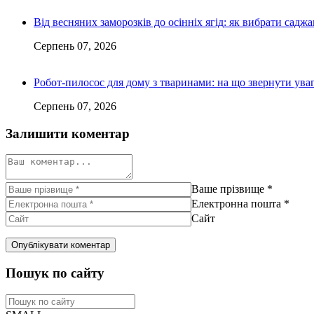
Від весняних заморозків до осінніх ягід: як вибрати сад
Серпень 07, 2026
Робот-пилосос для дому з тваринами: на що звернути ув
Серпень 07, 2026
Залишити коментар
Ваше прізвище
*
Електронна пошта
*
Сайт
Пошук по сайту