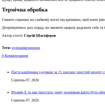
Термічна обробка
Смажте сирники на слабкому вогні під кришкою, щоб вони рівн
Дотримуючись цих порад, ви зможете щоразу радувати себе та
Автор статті:
Сергій Шагоферов
Теги:
кулінарія
сирники
0 Комментариев
Паста карбонара з куркою за 15 хвилин: простий рецепт с
Серпень 07, 2026
Вітамін Е та рак простати: чому чоловікам варто бути о
Серпень 07, 2026