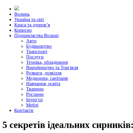
Волинь
Україна та світ
Краса та здоров’я
Корисно
Підприємства Волині
Авто
Будівництво
Транспорт
Послуги
Техніка, обладнання
Виробництво та Торгівля
Розваги, дозвілля
Медицина, санітарія
Навчання, освіта
Тварини
Рослини
Інтер’єр
Меблі
Контакти
5 секретів ідеальних сирникі