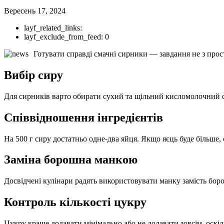
Вересень 17, 2024
layf_related_links:
layf_exclude_from_feed:
0
Готувати справді смачні сирники — завдання не з прост
Вибір сиру
Для сирників варто обирати сухий та щільний кисломолочний си
Співвідношення інгредієнтів
На 500 г сиру достатньо одне-два яйця. Якщо яєць буде більше,
Заміна борошна манкою
Досвідчені кулінари радять використовувати манку замість бо
Контроль кількості цукру
Цукру краще додавати мінімально або не додавати зовсім, оскі