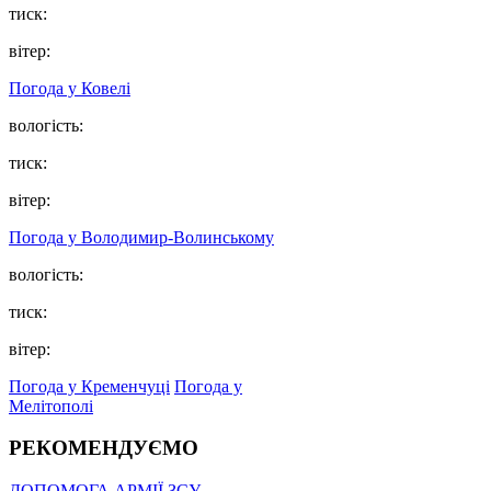
тиск:
вітер:
Погода у Ковелі
вологість:
тиск:
вітер:
Погода у Володимир-Волинському
вологість:
тиск:
вітер:
Погода у Кременчуці
Погода у
Мелітополі
РЕКОМЕНДУЄМО
ДОПОМОГА АРМІЇ ЗСУ