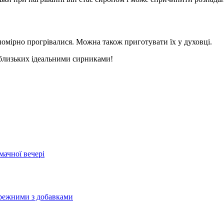
омірно прогрівалися. Можна також приготувати їх у духовці.
 близьких ідеальними сирниками!
мачної вечері
бережними з добавками