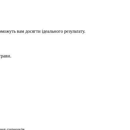
оможуть вам досягти ідеального результату.
трави.
ння сирників.