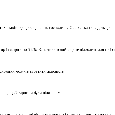
их, навіть для досвідчених господинь. Ось кілька порад, які доп
р із жирністю 5-9%. Занадто кислий сир не підходить для цієї с
 сирники можуть втратити цілісність.
рошна, щоб сирники були ніжнішими.
льки при нагріванні він стає сиропом і може спричинити розпада