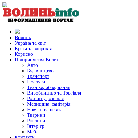
Волинь
Україна та світ
Краса та здоров’я
Корисно
Підприємства Волині
Авто
Будівництво
Транспорт
Послуги
Техніка, обладнання
Виробництво та Торгівля
Розваги, дозвілля
Медицина, санітарія
Навчання, освіта
Тварини
Рослини
Інтер’єр
Меблі
Контакти