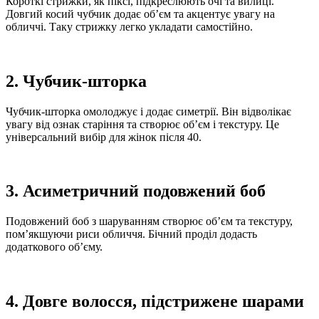
Короткі стрижки, як піксі, підкреслюють очі та вилиці.
Довгий косий чубчик додає об’єм та акцентує увагу на
обличчі. Таку стрижку легко укладати самостійно.
2. Чубчик-шторка
Чубчик-шторка омолоджує і додає симетрії. Він відволікає
увагу від ознак старіння та створює об’єм і текстуру. Це
універсальний вибір для жінок після 40.
3. Асиметричний подовжений боб
Подовжений боб з шаруванням створює об’єм та текстуру,
пом’якшуючи риси обличчя. Бічний проділ додасть
додаткового об’єму.
4. Довге волосся, підстрижене шарами