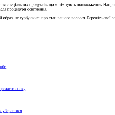
ння спеціальних продуктів, що мінімізують пошкодження. Наприк
ісля процедури освітлення.
 образ, не турбуючись про стан вашого волосся. Бережіть свої 
соби
пережити спеку
к уберегтися