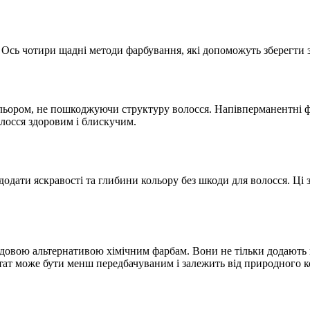
Ось чотири щадні методи фарбування, які допоможуть зберегти з
ольором, не пошкоджуючи структуру волосся. Напівперманентні ф
лосся здоровим і блискучим.
одати яскравості та глибини кольору без шкоди для волосся. Ці 
удовою альтернативою хімічним фарбам. Вони не тільки додають 
тат може бути менш передбачуваним і залежить від природного к