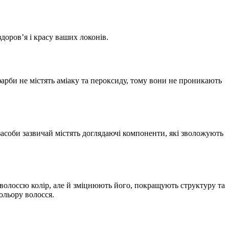
доров’я і красу ваших локонів.
арби не містять аміаку та пероксиду, тому вони не проникають
засоби зазвичай містять доглядаючі компоненти, які зволожують
волоссю колір, але й зміцнюють його, покращують структуру та
ольору волосся.