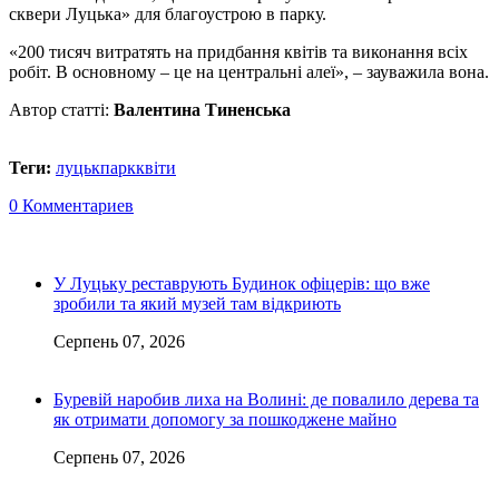
сквери Луцька» для благоустрою в парку.
«200 тисяч витратять на придбання квітів та виконання всіх
робіт. В основному – це на центральні алеї», – зауважила вона.
Автор статті:
Валентина Тиненська
Теги:
луцьк
парк
квіти
0 Комментариев
У Луцьку реставрують Будинок офіцерів: що вже
зробили та який музей там відкриють
Серпень 07, 2026
Буревій наробив лиха на Волині: де повалило дерева та
як отримати допомогу за пошкоджене майно
Серпень 07, 2026