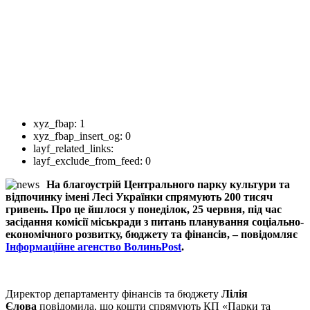
xyz_fbap:
1
xyz_fbap_insert_og:
0
layf_related_links:
layf_exclude_from_feed:
0
На благоустрій Центрального парку культури та
відпочинку імені Лесі Українки спрямують 200 тисяч
гривень. Про це йшлося у понеділок, 25 червня, під час
засідання комісії міськради з питань планування соціально-
економічного розвитку, бюджету та фінансів, – повідомляє
Інформаційне агенство ВолиньPost
.
Директор департаменту фінансів та бюджету
Лілія
Єлова
повідомила, що кошти спрямують КП «Парки та