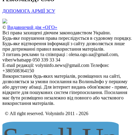
ДОПОМОГА АРМІЇ ЗСУ
©
Видавничий дім «ОГО»
Всі права захищені діючим законодавством України.
Будь-яке порушення права переслідується в судовому порядку.
Будь-яке відтворення інформації з сайту дозволяється лише
при дотриманні правил використання матеріалів.
З питань реклами та співпраці : olena.ogo.ua@gmail.com,
viber/whatsapp 050 339 33 34
E-mail редакції: volyninfo.news@gmail.com Телефон:
+380508364150
Використання будь-яких матеріалів, розміщених на сайті,
дозволяється за умови посилання на ВолиньІнфо у першому
або другому абзаці. Для інтернет видань обов'язкове - пряме,
відкрите для пошукових систем гіперпосилання. Посилання
має бути розміщено незалежно від повного або часткового
використання матеріалів.
© All right reserved. Volyninfo 2011 - 2026