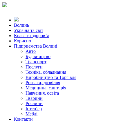
Волинь
Україна та світ
Краса та здоров’я
Корисно
Підприємства Волині
Авто
Будівництво
Транспорт
Послуги
Техніка, обладнання
Виробництво та Торгівля
Розваги, дозвілля
Медицина, санітарія
Навчання, освіта
Тварини
Рослини
Інтер’єр
Меблі
Контакти