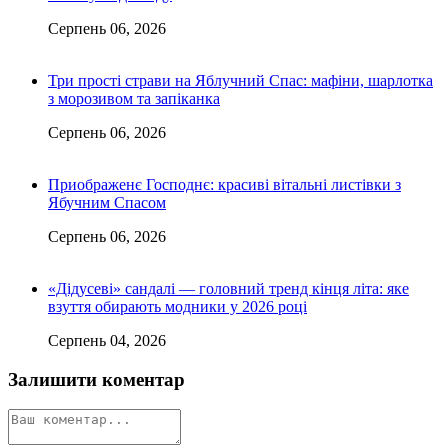
Серпень 06, 2026
Три прості страви на Яблучний Спас: мафіни, шарлотка
з морозивом та запіканка
Серпень 06, 2026
Приображенє Господнє: красиві вітальні листівки з
Ябучним Спасом
Серпень 06, 2026
«Дідусеві» сандалі — головний тренд кінця літа: яке
взуття обирають модники у 2026 році
Серпень 04, 2026
Залишити коментар