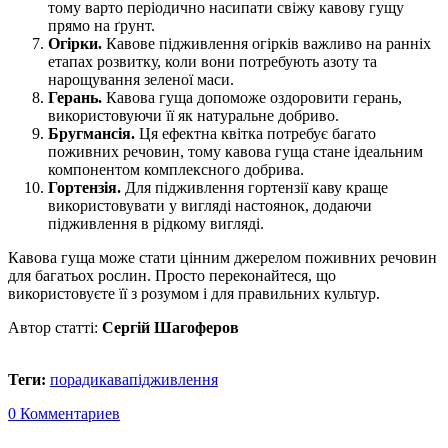
тому варто періодично насипати свіжу кавову гущу
прямо на ґрунт.
Огірки.
Кавове підживлення огірків важливо на ранніх
етапах розвитку, коли вони потребують азоту та
нарощування зеленої маси.
Герань.
Кавова гуща допоможе оздоровити герань,
використовуючи її як натуральне добриво.
Бругмансія.
Ця ефектна квітка потребує багато
поживних речовин, тому кавова гуща стане ідеальним
компонентом комплексного добрива.
Гортензія.
Для підживлення гортензії каву краще
використовувати у вигляді настоянок, додаючи
підживлення в рідкому вигляді.
Кавова гуща може стати цінним джерелом поживних речовин
для багатьох рослин. Просто переконайтеся, що
використовуєте її з розумом і для правильних культур.
Автор статті:
Сергій Шагоферов
Теги:
поради
кава
підживлення
0 Комментариев