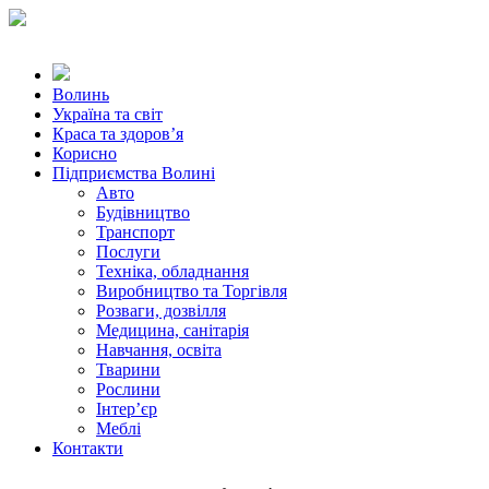
Волинь
Україна та світ
Краса та здоров’я
Корисно
Підприємства Волині
Авто
Будівництво
Транспорт
Послуги
Техніка, обладнання
Виробництво та Торгівля
Розваги, дозвілля
Медицина, санітарія
Навчання, освіта
Тварини
Рослини
Інтер’єр
Меблі
Контакти