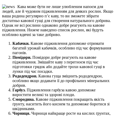
Кава може бути не лише улюбленим напоєм для
людей, але й чудовим підживленням для деяких рослин. Якщо
ваша родина регулярно п’є каву, то ви зможете зібрати
достатньо кавової гущі для створення натурального добрива.
Однак не всі рослини однаково добре реагують на кавове
підживлення. Нижче наведено список рослин, які будуть
особливо вдячні за таке добриво.
Кабачки.
Кавове підживлення допоможе отримати
багатий урожай кабачків, особливо під час формування
пагонів.
Помідори.
Помідори добре реагують на кавове
підживлення. Змішайте каву з перегноєм під час
підготовки грядок або додайте трохи кавової гущі в
лунки під час посадки.
Рододендрон.
Кавова гуща зміцнить рододендрон,
особливо якщо додавати її до профільних мінеральних
добрив.
Гарбуз.
Підживлення гарбуза кавою допоможе
виростити великі та здорові плоди.
Смородина.
Кавове підживлення покращить якість
ґрунту, наситить його киснем та допоможе боротися зі
шкідниками.
Чорниця.
Чорниця найкраще росте на кислих ґрунтах,