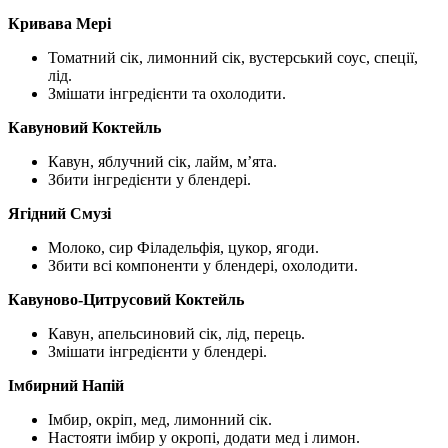
Кривава Мері
Томатний сік, лимонний сік, вустерський соус, спеції,
лід.
Змішати інгредієнти та охолодити.
Кавуновий Коктейль
Кавун, яблучний сік, лайм, м’ята.
Збити інгредієнти у блендері.
Ягідний Смузі
Молоко, сир Філадельфія, цукор, ягоди.
Збити всі компоненти у блендері, охолодити.
Кавуново-Цитрусовий Коктейль
Кавун, апельсиновий сік, лід, перець.
Змішати інгредієнти у блендері.
Імбирний Напій
Імбир, окріп, мед, лимонний сік.
Настояти імбир у окропі, додати мед і лимон.