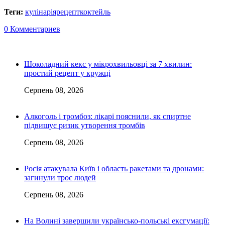
Теги:
кулінарія
рецепт
коктейль
0 Комментариев
Шоколадний кекс у мікрохвильовці за 7 хвилин:
простий рецепт у кружці
Серпень 08, 2026
Алкоголь і тромбоз: лікарі пояснили, як спиртне
підвищує ризик утворення тромбів
Серпень 08, 2026
Росія атакувала Київ і область ракетами та дронами:
загинули троє людей
Серпень 08, 2026
На Волині завершили українсько-польські ексгумації: