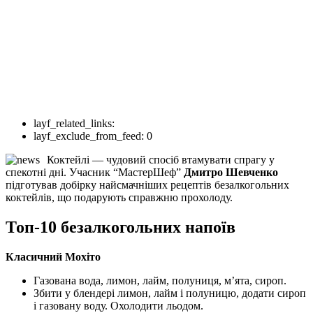
layf_related_links:
layf_exclude_from_feed:
0
Коктейлі — чудовий спосіб втамувати спрагу у
спекотні дні. Учасник “МастерШеф”
Дмитро Шевченко
підготував добірку найсмачніших рецептів безалкогольних
коктейлів, що подарують справжню прохолоду.
Топ-10 безалкогольних напоїв
Класичний Мохіто
Газована вода, лимон, лайм, полуниця, м’ята, сироп.
Збити у блендері лимон, лайм і полуницю, додати сироп
і газовану воду. Охолодити льодом.