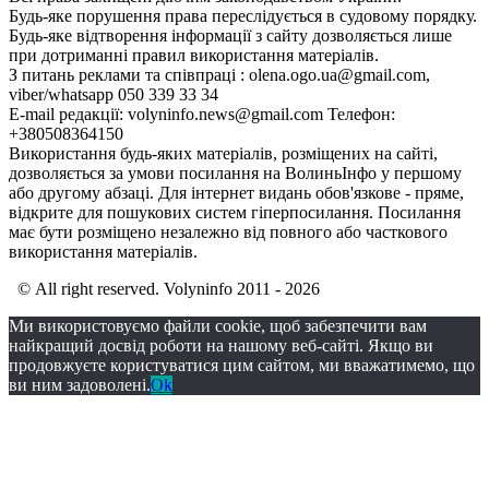
Будь-яке порушення права переслідується в судовому порядку.
Будь-яке відтворення інформації з сайту дозволяється лише
при дотриманні правил використання матеріалів.
З питань реклами та співпраці : olena.ogo.ua@gmail.com,
viber/whatsapp 050 339 33 34
E-mail редакції: volyninfo.news@gmail.com Телефон:
+380508364150
Використання будь-яких матеріалів, розміщених на сайті,
дозволяється за умови посилання на ВолиньІнфо у першому
або другому абзаці. Для інтернет видань обов'язкове - пряме,
відкрите для пошукових систем гіперпосилання. Посилання
має бути розміщено незалежно від повного або часткового
використання матеріалів.
© All right reserved. Volyninfo 2011 - 2026
Ми використовуємо файли cookie, щоб забезпечити вам
найкращий досвід роботи на нашому веб-сайті. Якщо ви
продовжуєте користуватися цим сайтом, ми вважатимемо, що
ви ним задоволені.
Ok