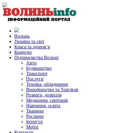
Волинь
Україна та світ
Краса та здоров’я
Корисно
Підприємства Волині
Авто
Будівництво
Транспорт
Послуги
Техніка, обладнання
Виробництво та Торгівля
Розваги, дозвілля
Медицина, санітарія
Навчання, освіта
Тварини
Рослини
Інтер’єр
Меблі
Контакти