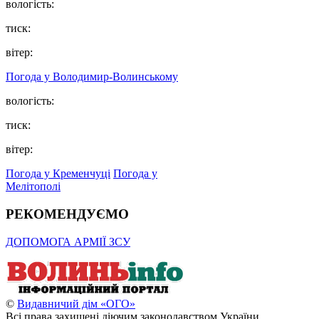
вологість:
тиск:
вітер:
Погода у Володимир-Волинському
вологість:
тиск:
вітер:
Погода у Кременчуці
Погода у
Мелітополі
РЕКОМЕНДУЄМО
ДОПОМОГА АРМІЇ ЗСУ
©
Видавничий дім «ОГО»
Всі права захищені діючим законодавством України.