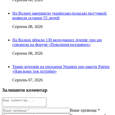
На Волині завершили українсько-польські ексгумації:
виявили останки 55 людей
Серпень 08, 2026
На Волині зібрали 130 молодіжних лідерів: про що
говорили на форумі «Покоління незламних»
Серпень 08, 2026
Трамп відповів на прохання України про ракети Patriot:
«Нам вони теж потрібні»
Серпень 07, 2026
Залишити коментар
Ваше прізвище
*