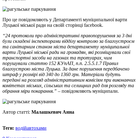
Про це повідомляють у Департаменті муніципальної варти
Луцької міської ради на своїй сторінці facebook.
“24 протоколи про адміністративні правопорушення за 3 дні
були складені інспекторами відділу контролю за благоустроєм
та санітарним станом міста департаменту муніципальної
варти Луцької міської ради на громадян, які розміщували свої
транспортні засоби на газонах та тротуарах, чим
порушували статтю 152 КУпАП, п.п. 2.5.5.1.7 Правил
благоустрою міста Луцька. За дане порушення передбачено
штраф у розмірі від 340 до 1360 грн. Матеріали будуть
передані на розгляд адміністративним комісіям при виконавчих
комітетах міських, сільських та селищних рад для розгляду та
обрання міри покарання.”
– повідомляють муніципали.
Автор статті:
Малашкевич Анна
Теги:
водій
автохами