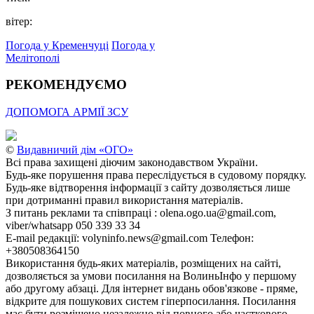
вітер:
Погода у Кременчуці
Погода у
Мелітополі
РЕКОМЕНДУЄМО
ДОПОМОГА АРМІЇ ЗСУ
©
Видавничий дім «ОГО»
Всі права захищені діючим законодавством України.
Будь-яке порушення права переслідується в судовому порядку.
Будь-яке відтворення інформації з сайту дозволяється лише
при дотриманні правил використання матеріалів.
З питань реклами та співпраці : olena.ogo.ua@gmail.com,
viber/whatsapp 050 339 33 34
E-mail редакції: volyninfo.news@gmail.com Телефон:
+380508364150
Використання будь-яких матеріалів, розміщених на сайті,
дозволяється за умови посилання на ВолиньІнфо у першому
або другому абзаці. Для інтернет видань обов'язкове - пряме,
відкрите для пошукових систем гіперпосилання. Посилання
має бути розміщено незалежно від повного або часткового