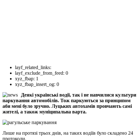
layf_related_links:
layf_exclude_from_feed:
0
xyz_fbap:
1
xyz_fbap_insert_og:
0
Деякі українські водії, так і не навчилися культури
паркування автомобілів. Тож паркуються за принципом
аби мені було зручно. Луцьких автохамів провчають самі
жителі, а також муніципальна варта.
Лише на протязі трьох днів, на таких водіїв було складено 24
протоколи.