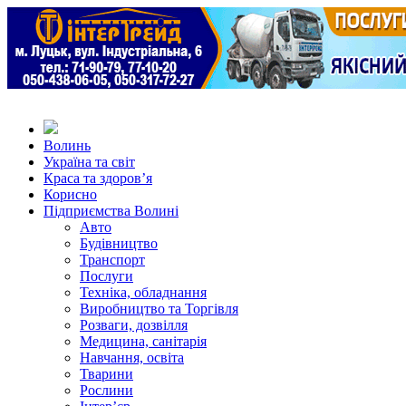
Волинь
Україна та світ
Краса та здоров’я
Корисно
Підприємства Волині
Авто
Будівництво
Транспорт
Послуги
Техніка, обладнання
Виробництво та Торгівля
Розваги, дозвілля
Медицина, санітарія
Навчання, освіта
Тварини
Рослини