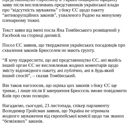
заяву після висловлювань представників української влади
про “відсутність зауважень” з боку ЄС щодо пакету
“антикорупційних законів”, ухваленого Радою на минулому
пленарному тижні.
Текст заяви від імені посла Яна Томбінського розміщений у
Facebook на сторінці дипмісії.
Посол ЄС заявив, що твердження українських посадовців про
схвалення законів Брюсселем не мають ґрунту.
“Я хочу підкреслити, що ані представництво ЄС, ані якийсь
інший орган ЄС не висловлював жодних коментарів щодо
змісту відповідного пакету, ані публічно, ані в будь-який
інший спосіб”, – сказав Томбінський.
Він також наголосив, що оцінка цих законів з боку ЄС ще
триває, і лише після її завершення Брюссель зможе повідомити
Київ про свою позицію.
Нагадаємо, сьогодні, 23 листопада, спікер парламенту
Володимир Гройсман заявив, що Україна не отримала
жодного зауваження від європейської комісії щодо так званих
“безвізових” законів.