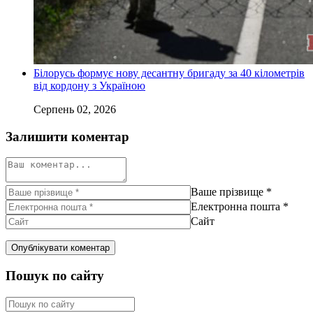
Білорусь формує нову десантну бригаду за 40 кілометрів
від кордону з Україною
Серпень 02, 2026
Залишити коментар
Ваше прізвище
*
Електронна пошта
*
Сайт
Пошук по сайту