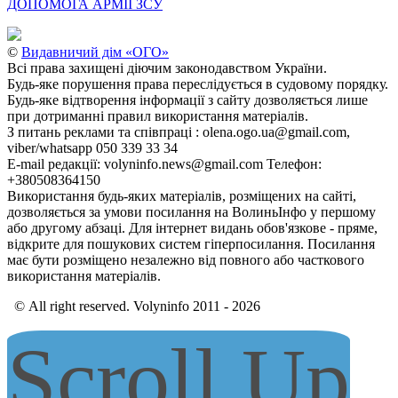
ДОПОМОГА АРМІЇ ЗСУ
©
Видавничий дім «ОГО»
Всі права захищені діючим законодавством України.
Будь-яке порушення права переслідується в судовому порядку.
Будь-яке відтворення інформації з сайту дозволяється лише
при дотриманні правил використання матеріалів.
З питань реклами та співпраці : olena.ogo.ua@gmail.com,
viber/whatsapp 050 339 33 34
E-mail редакції: volyninfo.news@gmail.com Телефон:
+380508364150
Використання будь-яких матеріалів, розміщених на сайті,
дозволяється за умови посилання на ВолиньІнфо у першому
або другому абзаці. Для інтернет видань обов'язкове - пряме,
відкрите для пошукових систем гіперпосилання. Посилання
має бути розміщено незалежно від повного або часткового
використання матеріалів.
© All right reserved. Volyninfo 2011 - 2026
Scroll Up