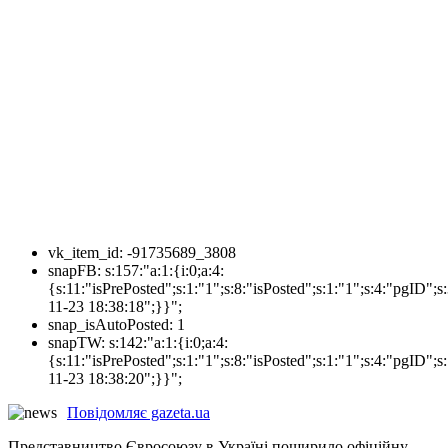
vk_item_id:
-91735689_3808
snapFB:
s:157:"a:1:{i:0;a:4:
{s:11:"isPrePosted";s:1:"1";s:8:"isPosted";s:1:"1";s:4:"pgI
11-23 18:38:18";}}";
snap_isAutoPosted:
1
snapTW:
s:142:"a:1:{i:0;a:4:
{s:11:"isPrePosted";s:1:"1";s:8:"isPosted";s:1:"1";s:4:"pgID
11-23 18:38:20";}}";
Повідомляє gazeta.ua
Представництво Євросоюзу в Україні поширило офіційну