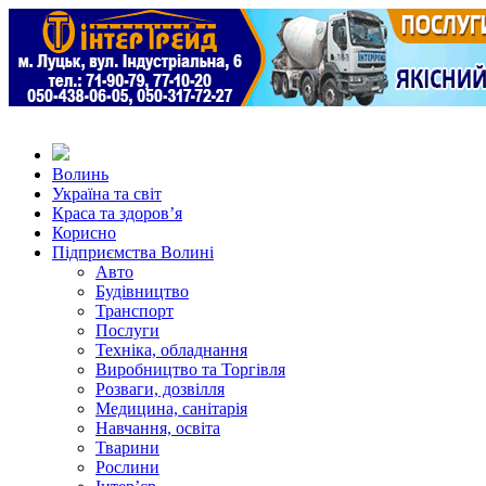
Волинь
Україна та світ
Краса та здоров’я
Корисно
Підприємства Волині
Авто
Будівництво
Транспорт
Послуги
Техніка, обладнання
Виробництво та Торгівля
Розваги, дозвілля
Медицина, санітарія
Навчання, освіта
Тварини
Рослини