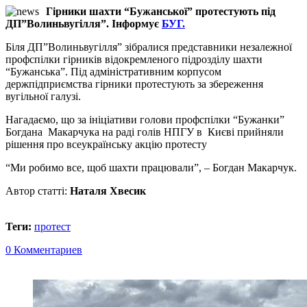
Гірники шахти “Бужанської” протестують під
ДП”Волиньвугілля”. Інформує
БУГ.
Біля ДП”Волиньвугілля” зібралися представники незалежної
профспілки гірників відокремленого підрозділу шахти
“Бужанська”. Під адміністративним корпусом
держпідприємства гірники протестують за збереження
вугільної галузі.
Нагадаємо, що за ініціативи голови профспілки “Бужанки”
Богдана Макарчука на раді голів НПГУ в Києві прийняли
рішення про всеукраїнську акцію протесту
“Ми робимо все, щоб шахти працювали”, – Богдан Макарчук.
Автор статті:
Наталя Хвесик
Теги:
протест
0 Комментариев