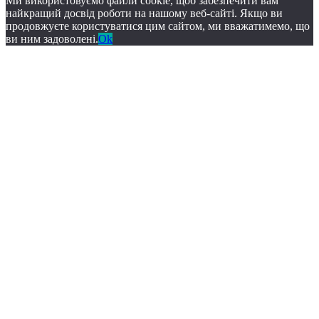
Ми використовуємо файли cookie, щоб забезпечити вам
найкращий досвід роботи на нашому веб-сайті. Якщо ви
продовжуєте користуватися цим сайтом, ми вважатимемо, що
ви ним задоволені.
Ok