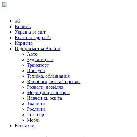
Волинь
Україна та світ
Краса та здоров’я
Корисно
Підприємства Волині
Авто
Будівництво
Транспорт
Послуги
Техніка, обладнання
Виробництво та Торгівля
Розваги, дозвілля
Медицина, санітарія
Навчання, освіта
Тварини
Рослини
Інтер’єр
Меблі
Контакти