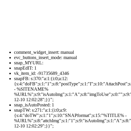
comment_widget_insert:
manual
evc_buttons_insert_mode:
manual
snap_MYURL:
snapEdIT:
1
vk_item_id:
-91735689_4346
snapFB:
s:370:"a:1:{i:0;a:12:
{s:4:"doFB";s:1:"1";s:8:"postType";s:1:"I";s:10:"AttachPos
- %SITENAME%
%URL%";s:9:"isAutoImg";s:1:"A";s:8:"imgToUse";s:0:"";s:9:"
12-10 12:02:28";}}";
snap_isAutoPosted:
1
snapTW:
s:271:"a:1:{i:0;a:9:
{s:4:"doTW";s:1:"1";s:10:"SNAPformat";s:15:"%TITLE% -
%URL%";s:8:"attchImg";s:1:"1";s:9:"isAutoImg";s:1:"A";s:8:"
12-10 12:02:29";}}";