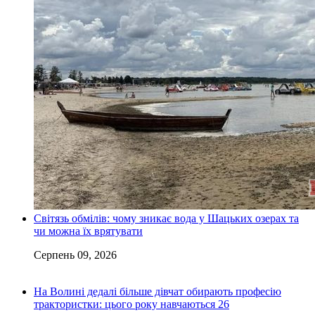
Світязь обмілів: чому зникає вода у Шацьких озерах та
чи можна їх врятувати
Серпень 09, 2026
На Волині дедалі більше дівчат обирають професію
трактористки: цього року навчаються 26