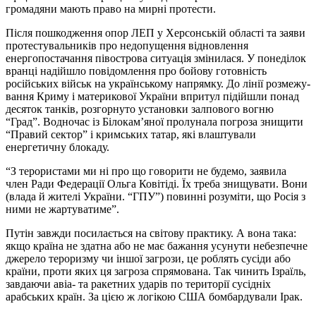
громадяни мають право на мирні протести.
Після пошкодження опор ЛЕП у Херсонській області та заяви
протестувальників про недопущення відновлення
енергопостачання півострова ситуація змінилася. У понеділок
вранці надійшло повідомлення про бойову готовність
російських військ на українському напрямку. До лінії розмежу­
вання Криму і материкової України впритул підійшли понад
десяток танків, розгорнуто установки залпового вогню
“Град”. Водночас із Білокам’яної пролунала погроза знищити
“Правий сектор” і кримських татар, які влаштували
енергетичну блокаду.
“З терористами ми ні про що говорити не будемо, ­за­явила
член Ради Федерації Ольга Ковітіді. Їх треба знищувати. Вони
(влада й жителі України. “ГПУ”) повинні розуміти, що Росія з
ними не жартуватиме”.
Путін завжди посилається на світову практику. А вона така:
якщо країна не здатна або не має бажання усунути небезпечне
джерело тероризму чи іншої загрози, це роблять сусіди або
країни, проти яких ця загроза спрямована. Так чинить Ізраїль,
завдаючи авіа- та ракетних ударів по території сусідніх
арабських країн. За цією ж логікою США бомбардували Ірак.