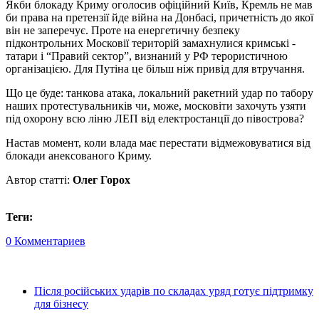
Якби блокаду Криму оголосив офіційний Київ, Кремль не мав
би права на претензії йде війна на Донбасі, причетність до якої
він не заперечує. Проте на енергетичну безпеку
підконтрольних Московії територій замахнулися кримські ­
татари і “Правий сектор”, визнаний у РФ терористичною
організацією. Для Путіна це більш ніж привід для втру­чання.
Що це буде: танкова атака, локальний ракетний удар по табору
наших протестувальників чи, може, московіти захочуть узяти
під охорону всю ліню ЛЕП від електростанції до півострова?
Настав момент, коли влада має перестати відмежовуватися від
блокади анексованого Криму.
Автор статті:
Олег Горох
Теги:
0 Комментариев
Після російських ударів по складах уряд готує підтримку
для бізнесу