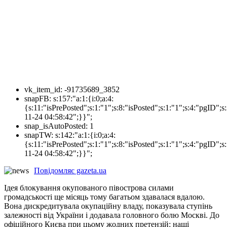
vk_item_id:
-91735689_3852
snapFB:
s:157:"a:1:{i:0;a:4:
{s:11:"isPrePosted";s:1:"1";s:8:"isPosted";s:1:"1";s:4:"pgI
11-24 04:58:42";}}";
snap_isAutoPosted:
1
snapTW:
s:142:"a:1:{i:0;a:4:
{s:11:"isPrePosted";s:1:"1";s:8:"isPosted";s:1:"1";s:4:"pgID
11-24 04:58:42";}}";
Повідомляє gazeta.ua
Ідея блокування окупованого півострова силами
громадськості ще місяць тому багатьом здавалася вдалою.
Вона дискредитувала окупаційну владу, показувала ступінь
залежності від України і додавала головного болю Москві. До
офіційного Києва при цьому жодних претензій: наші