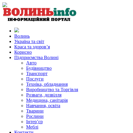
Волинь
Україна та світ
Краса та здоров’я
Корисно
Підприємства Волині
Авто
Будівництво
Транспорт
Послуги
Техніка, обладнання
Виробництво та Торгівля
Розваги, дозвілля
Медицина, санітарія
Навчання, освіта
Тварини
Рослини
Інтер’єр
Меблі
Контакти