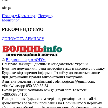
вітер:
Погода у Кременчуці
Погода у
Мелітополі
РЕКОМЕНДУЄМО
ДОПОМОГА АРМІЇ ЗСУ
©
Видавничий дім «ОГО»
Всі права захищені діючим законодавством України.
Будь-яке порушення права переслідується в судовому порядку.
Будь-яке відтворення інформації з сайту дозволяється лише
при дотриманні правил використання матеріалів.
З питань реклами та співпраці : olena.ogo.ua@gmail.com,
viber/whatsapp 050 339 33 34
E-mail редакції: volyninfo.news@gmail.com Телефон:
+380508364150
Використання будь-яких матеріалів, розміщених на сайті,
дозволяється за умови посилання на ВолиньІнфо у першому
або другому абзаці. Для інтернет видань обов'язкове - пряме,