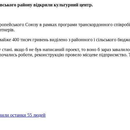
івського району відкрили культурний центр.
Європейського Союзу в рамках програми транскордонного співро
ртнерів.
 майже 400 тисяч гривень виділено з районного і сільського бюдж
 стані. якщо б не був написаний проект, то воно б зараз завалил
 почались роботи, реконструкцію провело місцеве підприємство. Т
явили останки 55 людей