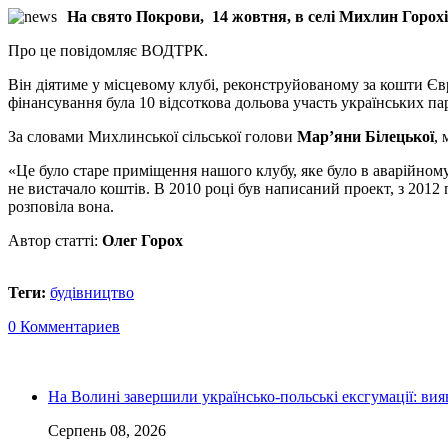
На свято Покрови, 14 жовтня, в селі Михлин Горох
Про це повідомляє ВОДТРК.
Він діятиме у місцевому клубі, реконструйованому за кошти 
фінансування була 10 відсоткова дольова участь українських па
За словами Михлинської сільської голови
Мар’яни Білецької
,
«Це було старе приміщення нашого клубу, яке було в аварійному
не вистачало коштів. В 2010 році був написаний проект, з 2012
розповіла вона.
Автор статті:
Олег Горох
Теги:
будівництво
0 Комментариев
На Волині завершили українсько-польські ексгумації: ви
Серпень 08, 2026