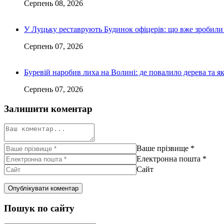
Серпень 08, 2026
У Луцьку реставрують Будинок офіцерів: що вже зробили 
Серпень 07, 2026
Буревій наробив лиха на Волині: де повалило дерева та 
Серпень 07, 2026
Залишити коментар
Ваше прізвище
*
Електронна пошта
*
Сайт
Пошук по сайту