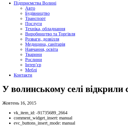
Підприємства Волині
Авто
Будівництво
Транспорт
Послуги
Техніка, обладнання
Виробництво та Торгівля
Розваги, дозвілля
Медицина, санітарія
Навчання, освіта
Тварини
Рослини
Інтер’єр
Меблі
Контакти
У волинському селі відкрили
Жовтень 16, 2015
vk_item_id:
-91735689_2664
comment_widget_insert:
manual
evc_buttons_insert_mode:
manual