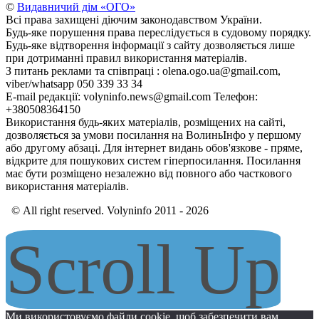
©
Видавничий дім «ОГО»
Всі права захищені діючим законодавством України.
Будь-яке порушення права переслідується в судовому порядку.
Будь-яке відтворення інформації з сайту дозволяється лише
при дотриманні правил використання матеріалів.
З питань реклами та співпраці : olena.ogo.ua@gmail.com,
viber/whatsapp 050 339 33 34
E-mail редакції: volyninfo.news@gmail.com Телефон:
+380508364150
Використання будь-яких матеріалів, розміщених на сайті,
дозволяється за умови посилання на ВолиньІнфо у першому
або другому абзаці. Для інтернет видань обов'язкове - пряме,
відкрите для пошукових систем гіперпосилання. Посилання
має бути розміщено незалежно від повного або часткового
використання матеріалів.
© All right reserved. Volyninfo 2011 - 2026
Scroll Up
Ми використовуємо файли cookie, щоб забезпечити вам