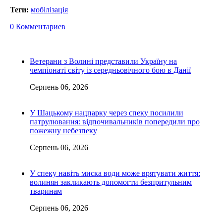
Теги:
мобілізація
0 Комментариев
Ветерани з Волині представили Україну на
чемпіонаті світу із середньовічного бою в Данії
Серпень 06, 2026
У Шацькому нацпарку через спеку посилили
патрулювання: відпочивальників попередили про
пожежну небезпеку
Серпень 06, 2026
У спеку навіть миска води може врятувати життя:
волинян закликають допомогти безпритульним
тваринам
Серпень 06, 2026