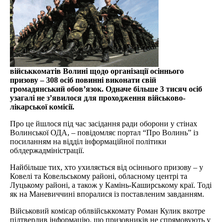
військкоматів Волині щодо організації осіннього
призову – 308 осіб повинні виконати свій
громадянський обов’язок. Одначе більше 3 тисяч осіб
узагалі не з’явилося для проходження військово-
лікарської комісії.
Про це йшлося під час засідання ради оборони у стінах
Волинської ОДА, – повідомляє портал “Про Волинь” із
посиланням на відділ інформаційної політики
облдержадміністрації.
Найбільше тих, хто ухиляється від осіннього призову – у
Ковелі та Ковельському районі, обласному центрі та
Луцькому районі, а також у Камінь-Каширському краї. Тоді
як на Маневиччині впоралися із поставленим завданням.
Військовий комісар облвійськкомату Роман Кулик вкотре
підтвердив інформацію, що призовників не спрямовують у