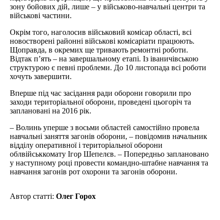
зону бойових дій, лише – у військово-навчальні центри та
військові частини.
Окрім того, наголосив військовий комісар області, всі
новостворені районні військові комісаріати працюють.
Щоправда, в окремих ще тривають ремонтні роботи.
Відтак п’ять – на завершальному етапі. Із іваничівською
структурою є певні проблеми. До 10 листопада всі роботи
хочуть завершити.
Вперше під час засідання ради оборони говорили про
заходи територіальної оборони, проведені цьогоріч та
заплановані на 2016 рік.
– Волинь уперше з восьми областей самостійно провела
навчальні заняття загонів оборони, – повідомив начальник
відділу оперативної і територіальної оборони
облвійськкомату Ігор Шепелєв. – Попередньо заплановано
у наступному році провести командно-штабне навчання та
навчання загонів рот охорони та загонів оборони.
Автор статті:
Олег Горох