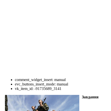
comment_widget_insert:
manual
evc_buttons_insert_mode:
manual
vk_item_id:
-91735689_3141
Завдання