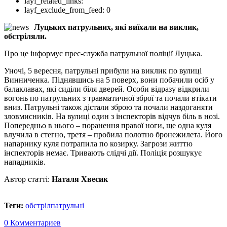
layf_related_links:
layf_exclude_from_feed:
0
Луцьких патрульних, які виїхали на виклик,
обстріляли.
Про це інформує прес-служба патрульної поліції Луцька.
Уночі, 5 вересня, патрульні прибули на виклик по вулиці
Винниченка. Піднявшись на 5 поверх, вони побачили осіб у
балаклавах, які сиділи біля дверей. Особи відразу відкрили
вогонь по патрульних з травматичної зброї та почали втікати
вниз. Патрульні також дістали зброю та почали наздоганяти
зловмисників. На вулиці один з інспекторів відчув біль в нозі.
Попередньо в нього – поранення правої ноги, ще одна куля
влучила в стегно, третя – пробила полотно бронежилета. Його
напарнику куля потрапила по козирку. Загрози життю
інспекторів немає. Тривають слідчі дії. Поліція розшукує
нападників.
Автор статті:
Наталя Хвесик
Теги:
обстріл
патрульні
0 Комментариев