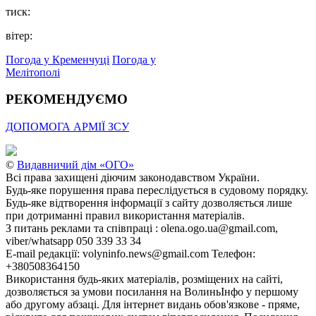
тиск:
вітер:
Погода у Кременчуці
Погода у
Мелітополі
РЕКОМЕНДУЄМО
ДОПОМОГА АРМІЇ ЗСУ
©
Видавничий дім «ОГО»
Всі права захищені діючим законодавством України.
Будь-яке порушення права переслідується в судовому порядку.
Будь-яке відтворення інформації з сайту дозволяється лише
при дотриманні правил використання матеріалів.
З питань реклами та співпраці : olena.ogo.ua@gmail.com,
viber/whatsapp 050 339 33 34
E-mail редакції: volyninfo.news@gmail.com Телефон:
+380508364150
Використання будь-яких матеріалів, розміщених на сайті,
дозволяється за умови посилання на ВолиньІнфо у першому
або другому абзаці. Для інтернет видань обов'язкове - пряме,