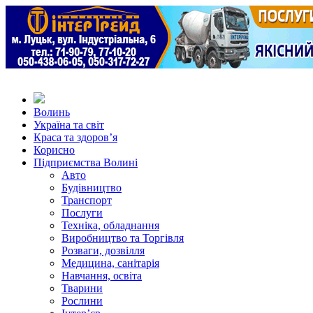
Волинь
Україна та світ
Краса та здоров’я
Корисно
Підприємства Волині
Авто
Будівництво
Транспорт
Послуги
Техніка, обладнання
Виробництво та Торгівля
Розваги, дозвілля
Медицина, санітарія
Навчання, освіта
Тварини
Рослини