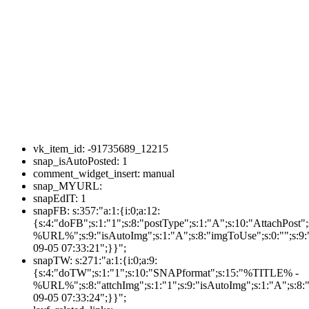
vk_item_id:
-91735689_12215
snap_isAutoPosted:
1
comment_widget_insert:
manual
snap_MYURL:
snapEdIT:
1
snapFB:
s:357:"a:1:{i:0;a:12:
{s:4:"doFB";s:1:"1";s:8:"postType";s:1:"A";s:10:"AttachPos
%URL%";s:9:"isAutoImg";s:1:"A";s:8:"imgToUse";s:0:"";s:9:"
09-05 07:33:21";}}";
snapTW:
s:271:"a:1:{i:0;a:9:
{s:4:"doTW";s:1:"1";s:10:"SNAPformat";s:15:"%TITLE% -
%URL%";s:8:"attchImg";s:1:"1";s:9:"isAutoImg";s:1:"A";s:8:"
09-05 07:33:24";}}";