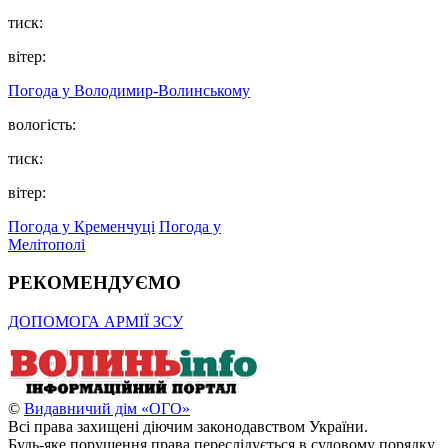
тиск:
вітер:
Погода у Володимир-Волинському
вологість:
тиск:
вітер:
Погода у Кременчуці
Погода у
Мелітополі
РЕКОМЕНДУЄМО
ДОПОМОГА АРМІЇ ЗСУ
©
Видавничий дім «ОГО»
Всі права захищені діючим законодавством України.
Будь-яке порушення права переслідується в судовому порядку.