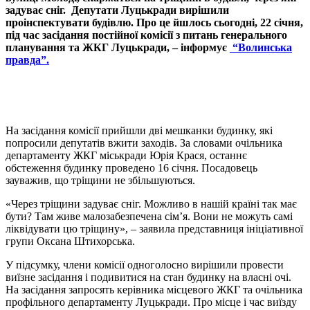
задуває сніг.
Депутати Луцькради вирішили
проінспектувати будівлю. Про це йшлось сьогодні, 22 січня,
під час засідання постійної комісії з питань генерального
планування та ЖКГ Луцькради, – інформує
“Волинська
правда”.
На засідання комісії прийшли дві мешканки будинку, які
попросили депутатів вжити заходів. За словами очільника
департаменту ЖКГ міськради Юрія Крася, останнє
обстеження будинку проведено 16 січня. Посадовець
зауважив, що тріщини не збільшуються.
«Через тріщини задуває сніг. Можливо в нашій країні так має
бути? Там живе малозабезпечена сім’я. Вони не можуть самі
ліквідувати цю тріщину», – заявила представниця ініціативної
групи Оксана Штихорська.
У підсумку, члени комісії одноголосно вирішили провести
виїзне засідання і подивитися на стан будинку на власні очі.
На засідання запросять керівника місцевого ЖКГ та очільника
профільного департаменту Луцькради. Про місце і час виїзду