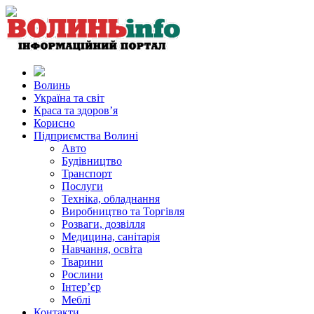
Волинь
Україна та світ
Краса та здоров’я
Корисно
Підприємства Волині
Авто
Будівництво
Транспорт
Послуги
Техніка, обладнання
Виробництво та Торгівля
Розваги, дозвілля
Медицина, санітарія
Навчання, освіта
Тварини
Рослини
Інтер’єр
Меблі
Контакти