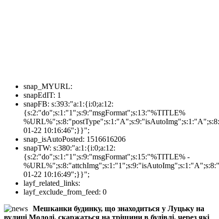
snap_MYURL:
snapEdIT:
1
snapFB:
s:393:"a:1:{i:0;a:12:
{s:2:"do";s:1:"1";s:9:"msgFormat";s:13:"%TITLE%
%URL%";s:8:"postType";s:1:"A";s:9:"isAutoImg";s:1:"A";s:8:
01-22 10:16:46";}}";
snap_isAutoPosted:
1516616206
snapTW:
s:380:"a:1:{i:0;a:12:
{s:2:"do";s:1:"1";s:9:"msgFormat";s:15:"%TITLE% -
%URL%";s:8:"attchImg";s:1:"1";s:9:"isAutoImg";s:1:"A";s:8:"
01-22 10:16:49";}}";
layf_related_links:
layf_exclude_from_feed:
0
Мешканки будинку, що знаходиться у Луцьку на
вулиці Молоді, скаржаться на тріщини в будівлі, через які