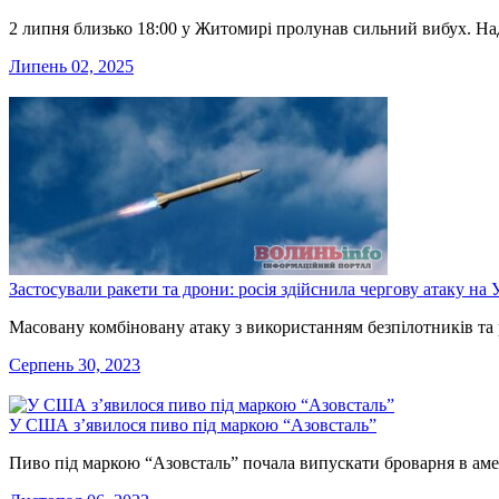
2 липня близько 18:00 у Житомирі пролунав сильний вибух. На
Липень 02, 2025
Застосували ракети та дрони: росія здійснила чергову атаку на 
Масовану комбіновану атаку з використанням безпілотників та р
Серпень 30, 2023
У США з’явилося пиво під маркою “Азовсталь”
Пиво під маркою “Азовсталь” почала випускати броварня в ам