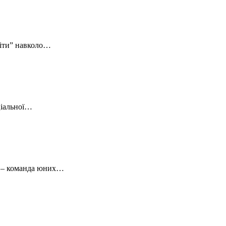
тіти” навколо…
ціальної…
ту – команда юних…