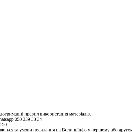
 дотриманні правил використання матеріалів.
hatsapp 050 339 33 34
4150
ляється за умови посилання на ВолиньІнфо у першому або другому 