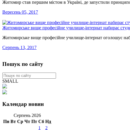
Житомир став першим містом в Україні, де запустили принципо
Вересень 05, 2017
Житомирське вище професійне училище-інтернат набирає студ
Житомирське вище професійне училище-інтернат оголошує набір
Серпень 13, 2017
Пошук по сайту
SMALL
Календар новин
Серпень 2026
Пн
Вт
Ср
Чт
Пт
Сб
Нд
1
2