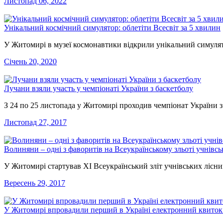
Листопад 06, 2022
Унікальний космічний симулятор: облетіти Всесвіт за 5 хвилин
У Житомирі в музеї космонавтики відкрили унікальний симулят
Січень 20, 2020
Лучани взяли участь у чемпіонаті України з баскетболу
З 24 по 25 листопада у Житомирі проходив чемпіонат України 
Листопад 27, 2017
Волиняни – одні з фаворитів на Всеукраїнському зльоті учнів
У Житомирі стартував XI Всеукраїнський зліт учнівських ліс
Вересень 29, 2017
У Житомирі впровадили перший в Україні електронний квиток