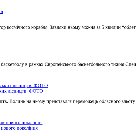
ор космічного корабля. Завдяки ньому можна за 5 хвилин “обле
з баскетболу в рамках Європейського баскетбольного тижня Спе
ських лісництв. ФОТО
ництв. Волинь на ньому представляє переможець обласного зльо
 нового покоління