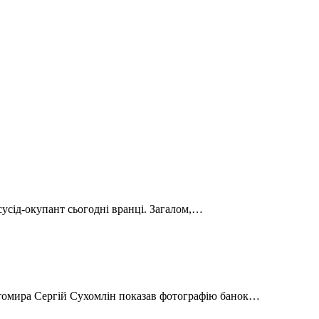
 сусід-окупант сьогодні вранці. Загалом,…
итомира Сергій Сухомлін показав фотографію банок…