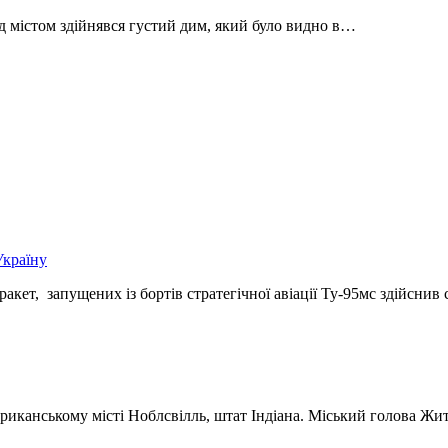
д містом здійнявся густий дим, який було видно в…
Україну
акет, запущених із бортів стратегічної авіації Ту-95мс здійснив
ериканському місті Ноблсвілль, штат Індіана. Міський голова Ж