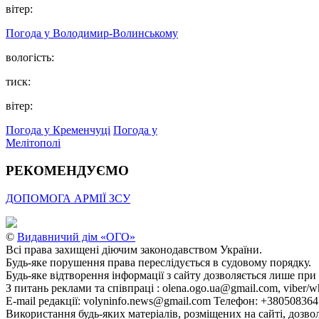
вітер:
Погода у Володимир-Волинському
вологість:
тиск:
вітер:
Погода у Кременчуці
Погода у
Мелітополі
РЕКОМЕНДУЄМО
ДОПОМОГА АРМІЇ ЗСУ
©
Видавничий дім «ОГО»
Всі права захищені діючим законодавством України.
Будь-яке порушення права переслідується в судовому порядку.
Будь-яке відтворення інформації з сайту дозволяється лише при
З питань реклами та співпраці : olena.ogo.ua@gmail.com, viber/w
E-mail редакції: volyninfo.news@gmail.com Телефон: +38050836
Використання будь-яких матеріалів, розміщених на сайті, дозво