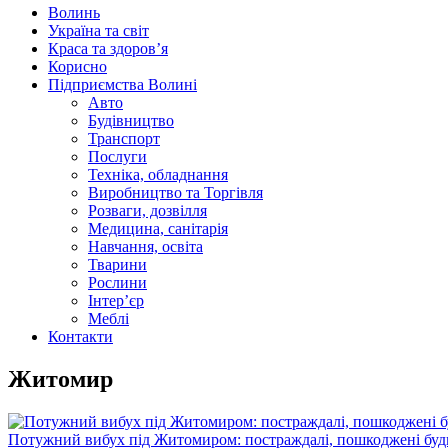
Волинь
Україна та світ
Краса та здоров’я
Корисно
Підприємства Волині
Авто
Будівництво
Транспорт
Послуги
Техніка, обладнання
Виробництво та Торгівля
Розваги, дозвілля
Медицина, санітарія
Навчання, освіта
Тварини
Рослини
Інтер’єр
Меблі
Контакти
Житомир
Потужний вибух під Житомиром: постраждалі, пошкоджені буди