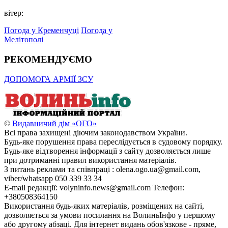
вітер:
Погода у Кременчуці
Погода у
Мелітополі
РЕКОМЕНДУЄМО
ДОПОМОГА АРМІЇ ЗСУ
©
Видавничий дім «ОГО»
Всі права захищені діючим законодавством України.
Будь-яке порушення права переслідується в судовому порядку.
Будь-яке відтворення інформації з сайту дозволяється лише
при дотриманні правил використання матеріалів.
З питань реклами та співпраці : olena.ogo.ua@gmail.com,
viber/whatsapp 050 339 33 34
E-mail редакції: volyninfo.news@gmail.com Телефон:
+380508364150
Використання будь-яких матеріалів, розміщених на сайті,
дозволяється за умови посилання на ВолиньІнфо у першому
або другому абзаці. Для інтернет видань обов'язкове - пряме,