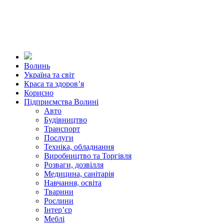
Волинь
Україна та світ
Краса та здоров’я
Корисно
Підприємства Волині
Авто
Будівництво
Транспорт
Послуги
Техніка, обладнання
Виробництво та Торгівля
Розваги, дозвілля
Медицина, санітарія
Навчання, освіта
Тварини
Рослини
Інтер’єр
Меблі