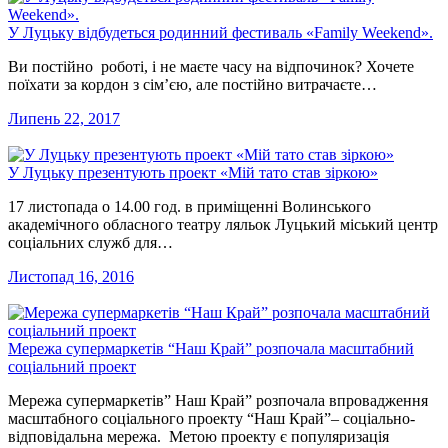
У Луцьку відбудеться родинний фестиваль «Family Weekend».
Ви постійно роботі, і не маєте часу на відпочинок? Хочете
поїхати за кордон з сім’єю, але постійно витрачаєте…
Липень 22, 2017
У Луцьку презентують проект «Мій тато став зіркою»
17 листопада о 14.00 год. в приміщенні Волинського
академічного обласного театру ляльок Луцький міський центр
соціальних служб для…
Листопад 16, 2016
Мережа супермаркетів “Наш Край” розпочала масштабний
соціальний проект
Мережа супермаркетів” Наш Край” розпочала впровадження
масштабного соціального проекту “Наш Край”– соціально-
відповідальна мережа. Метою проекту є популяризація