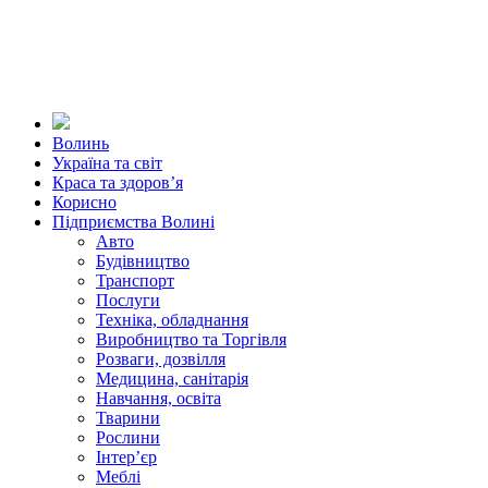
Волинь
Україна та світ
Краса та здоров’я
Корисно
Підприємства Волині
Авто
Будівництво
Транспорт
Послуги
Техніка, обладнання
Виробництво та Торгівля
Розваги, дозвілля
Медицина, санітарія
Навчання, освіта
Тварини
Рослини
Інтер’єр
Меблі