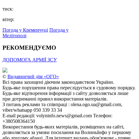
тиск:
вітер:
Погода у Кременчуці
Погода у
Мелітополі
РЕКОМЕНДУЄМО
ДОПОМОГА АРМІЇ ЗСУ
©
Видавничий дім «ОГО»
Всі права захищені діючим законодавством України.
Будь-яке порушення права переслідується в судовому порядку.
Будь-яке відтворення інформації з сайту дозволяється лише
при дотриманні правил використання матеріалів.
З питань реклами та співпраці : olena.ogo.ua@gmail.com,
viber/whatsapp 050 339 33 34
E-mail редакції: volyninfo.news@gmail.com Телефон:
+380508364150
Використання будь-яких матеріалів, розміщених на сайті,
дозволяється за умови посилання на ВолиньІнфо у першому
або другому абзаці. Для інтернет видань обов'язкове - пряме,