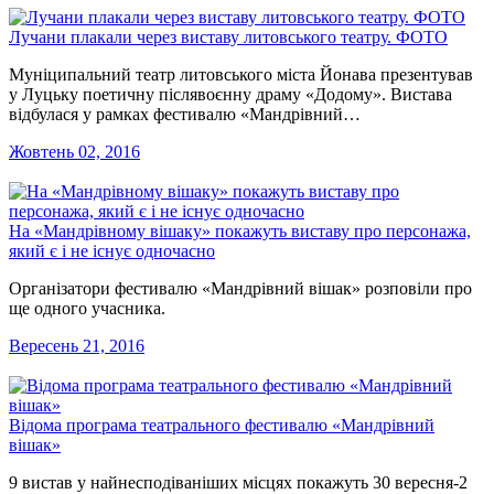
Лучани плакали через виставу литовського театру. ФОТО
Муніципальний театр литовського міста Йонава презентував
у Луцьку поетичну післявоєнну драму «Додому». Вистава
відбулася у рамках фестивалю «Мандрівний…
Жовтень 02, 2016
На «Мандрівному вішаку» покажуть виставу про персонажа,
який є і не існує одночасно
Організатори фестивалю «Мандрівний вішак» розповіли про
ще одного учасника.
Вересень 21, 2016
Відома програма театрального фестивалю «Мандрівний
вішак»
9 вистав у найнесподіваніших місцях покажуть 30 вересня-2