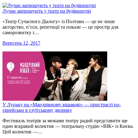
Лучан запрошують у театр на будівництві
«Театр Сучасного Діалогу» із Полтави — це не лише
акторство, п’єси, репетиції та покази — це простір для
саморозвитку і…
Вересень 12, 2017
У Луцьку на «Мандрівному вішакові» — пристрасті по-
єврейськи в єзуїтському дворику
Фестиваль театрів за межами театру радий представити ще
один яскравий колектив — театральну студію «ВІК» із Києва.
Цей колектив —…