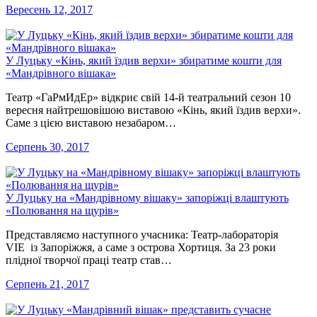
Вересень 12, 2017
У Луцьку «Кінь, який їздив верхи» збиратиме кошти для
«Мандрівного вішака»
Театр «ГаРмИдЕр» відкриє свій 14-й театральний сезон 10
вересня найтрешовішою виставою «Кінь, який їздив верхи».
Саме з цією виставою незабаром…
Серпень 30, 2017
У Луцьку на «Мандрівному вішаку» запоріжці влаштують
«Полювання на щурів»
Представляємо наступного учасника: Театр-лабораторія
VIE із Запоріжжя, а саме з острова Хортиця. За 23 роки
плідної творчої праці театр став…
Серпень 21, 2017