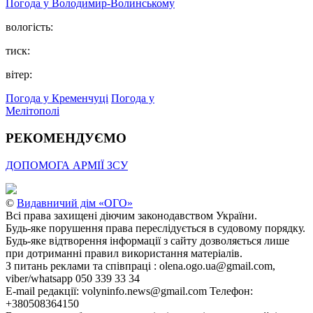
Погода у Володимир-Волинському
вологість:
тиск:
вітер:
Погода у Кременчуці
Погода у
Мелітополі
РЕКОМЕНДУЄМО
ДОПОМОГА АРМІЇ ЗСУ
©
Видавничий дім «ОГО»
Всі права захищені діючим законодавством України.
Будь-яке порушення права переслідується в судовому порядку.
Будь-яке відтворення інформації з сайту дозволяється лише
при дотриманні правил використання матеріалів.
З питань реклами та співпраці : olena.ogo.ua@gmail.com,
viber/whatsapp 050 339 33 34
E-mail редакції: volyninfo.news@gmail.com Телефон:
+380508364150