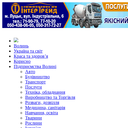
Волинь
Україна та світ
Краса та здоров’я
Корисно
Підприємства Волині
Авто
Будівництво
Транспорт
Послуги
Техніка, обладнання
Виробництво та Торгівля
Розваги, дозвілля
Медицина, санітарія
Навчання, освіта
Тварини
Рослини