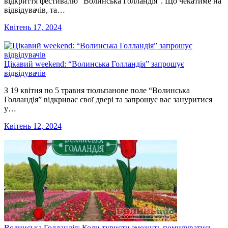
відкриття фестивалю “Волинська Голландія”. Що чекатиме на
відвідувачів, та…
Квітень 17, 2024
Цікавий weekend: “Волинська Голландія” запрошує
відвідувачів
З 19 квітня по 5 травня тюльпанове поле “Волинська
Голландія” відкриває свої двері та запрошує вас зануритися
у…
Квітень 12, 2024
Волинська Голландія: Коли туристи зможуть помилуватись