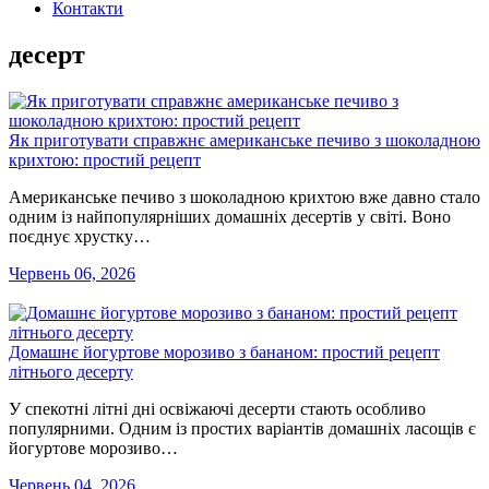
Контакти
десерт
Як приготувати справжнє американське печиво з шоколадною
крихтою: простий рецепт
Американське печиво з шоколадною крихтою вже давно стало
одним із найпопулярніших домашніх десертів у світі. Воно
поєднує хрустку…
Червень 06, 2026
Домашнє йогуртове морозиво з бананом: простий рецепт
літнього десерту
У спекотні літні дні освіжаючі десерти стають особливо
популярними. Одним із простих варіантів домашніх ласощів є
йогуртове морозиво…
Червень 04, 2026