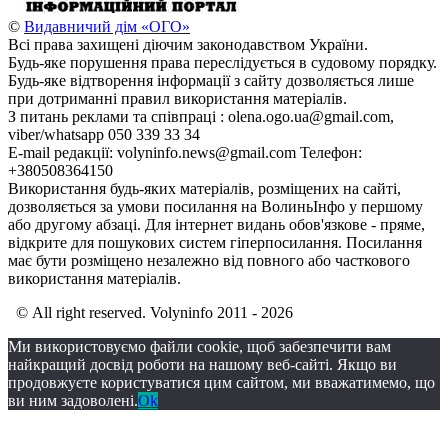
©
Видавничий дім «ОГО»
Всі права захищені діючим законодавством України.
Будь-яке порушення права переслідується в судовому порядку.
Будь-яке відтворення інформації з сайту дозволяється лише
при дотриманні правил використання матеріалів.
З питань реклами та співпраці : olena.ogo.ua@gmail.com,
viber/whatsapp 050 339 33 34
E-mail редакції: volyninfo.news@gmail.com Телефон:
+380508364150
Використання будь-яких матеріалів, розміщених на сайті,
дозволяється за умови посилання на ВолиньІнфо у першому
або другому абзаці. Для інтернет видань обов'язкове - пряме,
відкрите для пошукових систем гіперпосилання. Посилання
має бути розміщено незалежно від повного або часткового
використання матеріалів.
© All right reserved. Volyninfo 2011 - 2026
Ми використовуємо файли cookie, щоб забезпечити вам
найкращий досвід роботи на нашому веб-сайті. Якщо ви
продовжуєте користуватися цим сайтом, ми вважатимемо, що
ви ним задоволені.
Ok