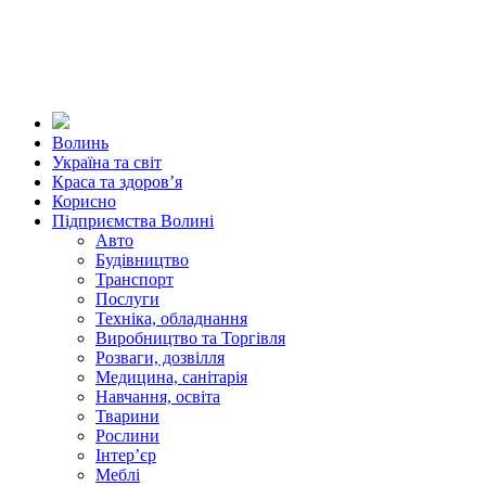
Волинь
Україна та світ
Краса та здоров’я
Корисно
Підприємства Волині
Авто
Будівництво
Транспорт
Послуги
Техніка, обладнання
Виробництво та Торгівля
Розваги, дозвілля
Медицина, санітарія
Навчання, освіта
Тварини
Рослини
Інтер’єр
Меблі