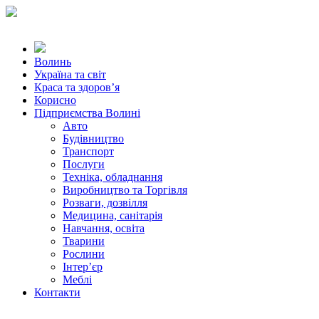
Волинь
Україна та світ
Краса та здоров’я
Корисно
Підприємства Волині
Авто
Будівництво
Транспорт
Послуги
Техніка, обладнання
Виробництво та Торгівля
Розваги, дозвілля
Медицина, санітарія
Навчання, освіта
Тварини
Рослини
Інтер’єр
Меблі
Контакти