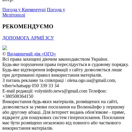
Погода у Кременчуці
Погода у
Мелітополі
РЕКОМЕНДУЄМО
ДОПОМОГА АРМІЇ ЗСУ
©
Видавничий дім «ОГО»
Всі права захищені діючим законодавством України.
Будь-яке порушення права переслідується в судовому порядку.
Будь-яке відтворення інформації з сайту дозволяється лише
при дотриманні правил використання матеріалів.
З питань реклами та співпраці : olena.ogo.ua@gmail.com,
viber/whatsapp 050 339 33 34
E-mail редакції: volyninfo.news@gmail.com Телефон:
+380508364150
Використання будь-яких матеріалів, розміщених на сайті,
дозволяється за умови посилання на ВолиньІнфо у першому
або другому абзаці. Для інтернет видань обов'язкове - пряме,
відкрите для пошукових систем гіперпосилання. Посилання
має бути розміщено незалежно від повного або часткового
використання матеріалів.