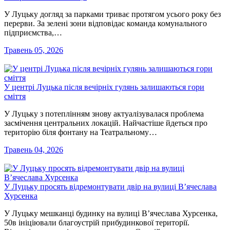
У Луцьку догляд за парками триває протягом усього року без
перерви. За зелені зони відповідає команда комунального
підприємства,…
Травень 05, 2026
У центрі Луцька після вечірніх гулянь залишаються гори
сміття
У Луцьку з потеплінням знову актуалізувалася проблема
засмічення центральних локацій. Найчастіше йдеться про
територію біля фонтану на Театральному…
Травень 04, 2026
У Луцьку просять відремонтувати двір на вулиці В’ячеслава
Хурсенка
У Луцьку мешканці будинку на вулиці В’ячеслава Хурсенка,
50в ініціювали благоустрій прибудинкової території.