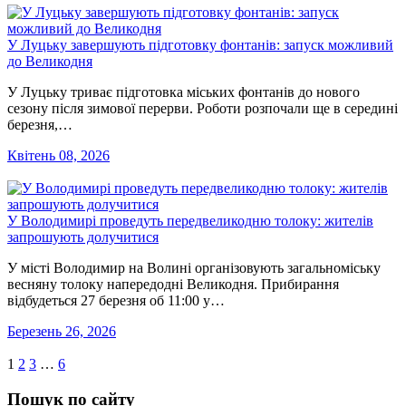
У Луцьку завершують підготовку фонтанів: запуск можливий
до Великодня
У Луцьку триває підготовка міських фонтанів до нового
сезону після зимової перерви. Роботи розпочали ще в середині
березня,…
Квітень 08, 2026
У Володимирі проведуть передвеликодню толоку: жителів
запрошують долучитися
У місті Володимир на Волині організовують загальноміську
весняну толоку напередодні Великодня. Прибирання
відбудеться 27 березня об 11:00 у…
Березень 26, 2026
1
2
3
…
6
Пошук по сайту