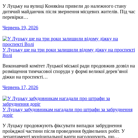
У Луцьку на вулиці Конякіна привели до належного стану
дитячий майданчик після звернення місцевих жителів. Під час
перевірки…
Червень 19, 2026
У Луцьку ще на три роки залишили відому діжку на проспекті
Волі
Виконавчий комітет Луцької міської ради продовжив дозвіл на
розміщення тимчасової споруди у формі великої дерев’яної
діжки на проспекті…
Червень 17, 2026
У Луцьку забудовникам нагадали про штрафи за забруднення
доріг
У Луцьку продовжують фіксувати випадки забруднення
проїжджої частини після проведення будівельних робіт. У
департаменті муніципальної варти наголошують, що…