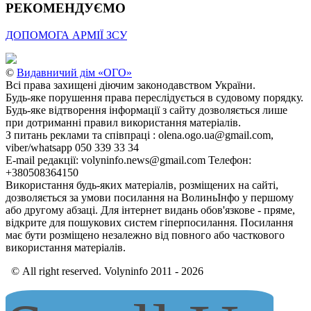
РЕКОМЕНДУЄМО
ДОПОМОГА АРМІЇ ЗСУ
©
Видавничий дім «ОГО»
Всі права захищені діючим законодавством України.
Будь-яке порушення права переслідується в судовому порядку.
Будь-яке відтворення інформації з сайту дозволяється лише
при дотриманні правил використання матеріалів.
З питань реклами та співпраці : olena.ogo.ua@gmail.com,
viber/whatsapp 050 339 33 34
E-mail редакції: volyninfo.news@gmail.com Телефон:
+380508364150
Використання будь-яких матеріалів, розміщених на сайті,
дозволяється за умови посилання на ВолиньІнфо у першому
або другому абзаці. Для інтернет видань обов'язкове - пряме,
відкрите для пошукових систем гіперпосилання. Посилання
має бути розміщено незалежно від повного або часткового
використання матеріалів.
© All right reserved. Volyninfo 2011 - 2026