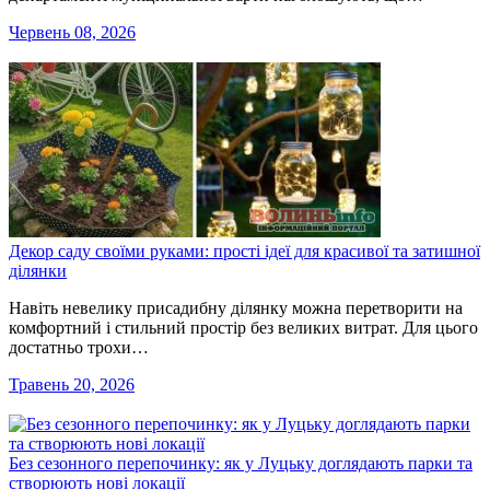
Червень 08, 2026
Декор саду своїми руками: прості ідеї для красивої та затишної
ділянки
Навіть невелику присадибну ділянку можна перетворити на
комфортний і стильний простір без великих витрат. Для цього
достатньо трохи…
Травень 20, 2026
Без сезонного перепочинку: як у Луцьку доглядають парки та
створюють нові локації