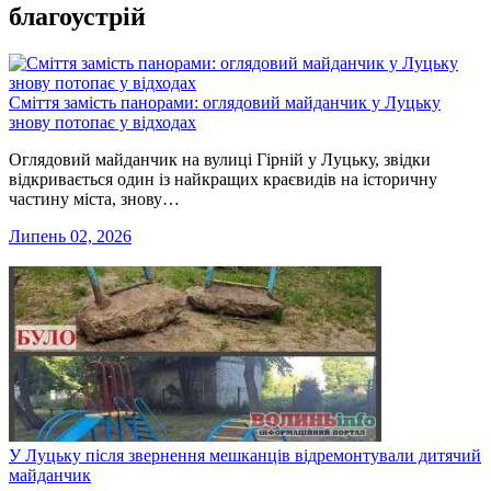
благоустрій
Сміття замість панорами: оглядовий майданчик у Луцьку
знову потопає у відходах
Оглядовий майданчик на вулиці Гірній у Луцьку, звідки
відкривається один із найкращих краєвидів на історичну
частину міста, знову…
Липень 02, 2026
У Луцьку після звернення мешканців відремонтували дитячий
майданчик