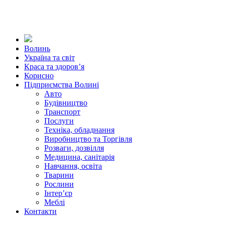
Волинь
Україна та світ
Краса та здоров’я
Корисно
Підприємства Волині
Авто
Будівництво
Транспорт
Послуги
Техніка, обладнання
Виробництво та Торгівля
Розваги, дозвілля
Медицина, санітарія
Навчання, освіта
Тварини
Рослини
Інтер’єр
Меблі
Контакти